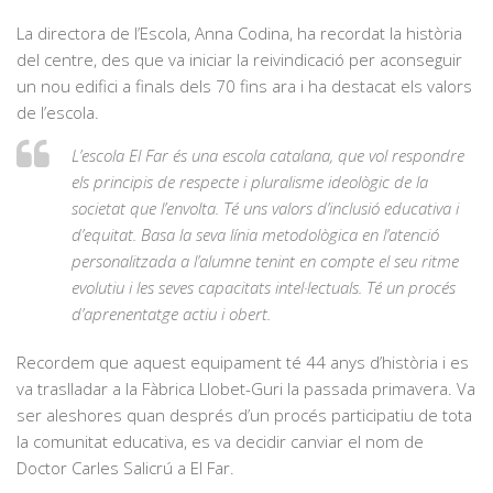
La directora de l’Escola, Anna Codina, ha recordat la història
del centre, des que va iniciar la reivindicació per aconseguir
un nou edifici a finals dels 70 fins ara i ha destacat els valors
de l’escola.
L’escola El Far és una escola catalana, que vol respondre
els principis de respecte i pluralisme ideològic de la
societat que l’envolta. Té uns valors d’inclusió educativa i
d’equitat. Basa la seva línia metodològica en l’atenció
personalitzada a l’alumne tenint en compte el seu ritme
evolutiu i les seves capacitats intel·lectuals. Té un procés
d’aprenentatge actiu i obert.
Recordem que aquest equipament té 44 anys d’història i es
va traslladar a la Fàbrica Llobet-Guri la passada primavera. Va
ser aleshores quan després d’un procés participatiu de tota
la comunitat educativa, es va decidir canviar el nom de
Doctor Carles Salicrú a El Far.