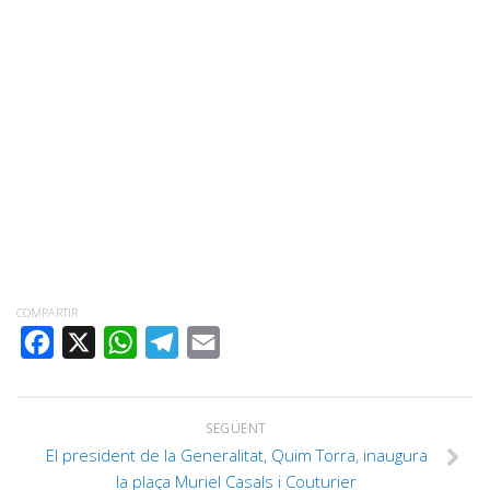
COMPARTIR
FACEBOOK
X
WHATSAPP
TELEGRAM
EMAIL
SEGÜENT
El president de la Generalitat, Quim Torra, inaugura
la plaça Muriel Casals i Couturier