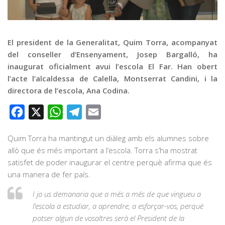
Graella
Publicitat
Contacte
El president de la Generalitat, Quim Torra, acompanyat
del conseller d’Ensenyament, Josep Bargalló, ha
inaugurat oficialment avui l’escola El Far. Han obert
l’acte l’alcaldessa de Calella, Montserrat Candini, i la
directora de l’escola, Ana Codina.
Facebook
X
WhatsApp
Telegram
Email
Quim Torra ha mantingut un diàleg amb els alumnes sobre
allò que és més important a l’escola. Torra s’ha mostrat
satisfet de poder inaugurar el centre perquè afirma que és
una manera de fer país.
I jo us demanaria que a més a més de que vingueu a
l’escola a estudiar, a aprendre, a esforçar-vos, perquè
potser algun de vosaltres serà el President de la