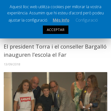
Aquest lloc web utilitza cookies per millorar la vostra
experiència. Assumim que hi esteu d'acord però podeu
Ràdio Calella Televisió
Notícies
ajustar la configuració.
Més Info
Configuració
Comunicació
ACCEPTAR
POLÍTICA
,
SOCIETAT
Cultura
Política
El president Torra i el conseller Bargalló
Societat
inauguren l’escola el Far
Successos
13/09/2018
Esports
La Banqueta
Transmissions Esportives
Pòdcasts
Vídeos