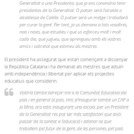
Generalitat o una Presidenta, que ja ens convindria tenir
presidentes de la Generalitat. O potser serà l’alcalde o
alcaldessa de Calella. O potser serà un metge i treballarà
per curar la gent. Per tant, jo us demano a tots vosaltres,
nois i noies, que estudieu i que us esforceu molt i molt
cada dia, que jugueu, que aprengueu amb els vostres
amics i sobretot que estimeu als mestres.
El president ha assegurat que estan començant a dissenyar
la República Catalana i ha demanat als mestres que actuïn
amb independència i llibertat per aplicar els projectes
educatius que considerin.
Voldria també adreçar-me a la Comunitat Educativa del
país i en general al país. Vinc d’inaugurar també un CAP a
la Mina, ara estic inaugurant una escola, per un President
de la Generalitat res pot ser més satisfactori que això:
passar de la sanitat a l’educació i adonar-se que
treballem pel futur de la gent, de les persones, pel país