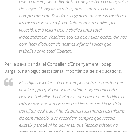
que somniem, per la República que ja estem començant a
dissenyar. Us agraeixo a tots, pares, mares, el vostre
compromís amb l’escola, us agraeixo de cor als mestres i
les mestres la vostra feina. Sabem que treballeu per
vocació, però volem que treballeu amb total
independència. Vosaltres sou els que millor podeu dir-nos
com hem d’educar els nostres infants i volem que
treballeu amb total llibertat.
Per la seva banda, el Conseller d’Ensenyament, Josep
Bargalló, ha volgut destacar la importància dels educadors.
Els edificis escolars són molt importants però es fan per
vosaltres, perquè pugueu estudiar, pugueu aprendre,
pugueu treballar. Però el més important no és l’edifici, el
més important són els mestres i les mestres i jo voldria
aprofitar avui que hi ha els pares i les mares i els mitjans
de comunicació, que recordem sempre que l’escola
existeix perquè hi ha alumnes, que l’escola existeix no
perquè hi hagi un edifici, que l’escola existeix perquè hi ha