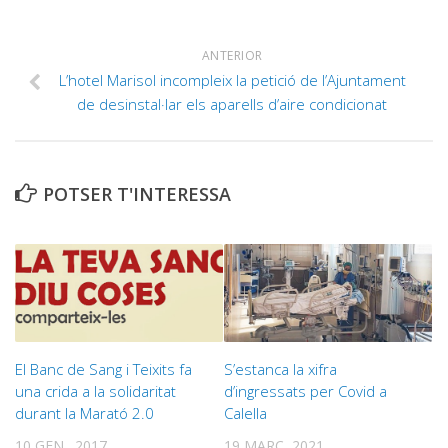
ANTERIOR
L’hotel Marisol incompleix la petició de l’Ajuntament
de desinstal·lar els aparells d’aire condicionat
POTSER T'INTERESSA
El Banc de Sang i Teixits fa
S’estanca la xifra
una crida a la solidaritat
d’ingressats per Covid a
durant la Marató 2.0
Calella
10 GEN., 2017
19 MARÇ, 2021