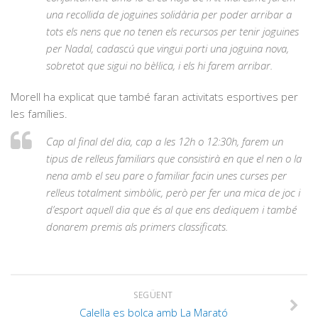
una recollida de joguines solidària per poder arribar a
tots els nens que no tenen els recursos per tenir joguines
per Nadal, cadascú que vingui porti una joguina nova,
sobretot que sigui no bèl·lica, i els hi farem arribar.
Morell ha explicat que també faran activitats esportives per
les famílies.
Cap al final del dia, cap a les 12h o 12:30h, farem un
tipus de relleus familiars que consistirà en que el nen o la
nena amb el seu pare o familiar facin unes curses per
relleus totalment simbòlic, però per fer una mica de joc i
d’esport aquell dia que és al que ens dediquem i també
donarem premis als primers classificats.
SEGÜENT
Calella es bolca amb La Marató