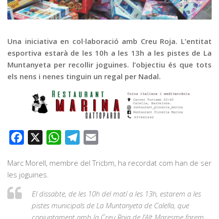
Graella
Publicitat
Contacte
Una iniciativa en col·laboració amb Creu Roja. L’entitat
esportiva estarà de les 10h a les 13h a les pistes de La
Muntanyeta per recollir joguines. l’objectiu és que tots
els nens i nenes tinguin un regal per Nadal.
Facebook
X
WhatsApp
Telegram
Email
Marc Morell, membre del Tricbm, ha recordat com han de ser
les joguines.
El dissabte, de les 10h del matí a les 13h, estarem a les
pistes municipals de La Muntanyeta de Calella, que
conjuntament amb la Creu Roja de l’Alt Maresme farem