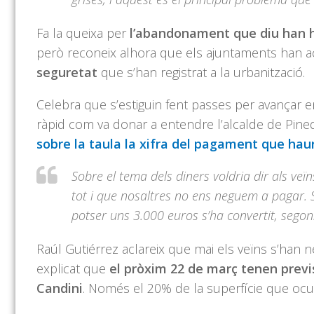
Fa la queixa per
l’abandonament que diu han ha
però reconeix alhora que els ajuntaments han a
seguretat
que s’han registrat a la urbanització.
Celebra que s’estiguin fent passes per avançar e
ràpid com va donar a entendre l’alcalde de Pin
sobre la taula la xifra del pagament que haur
Sobre el tema dels diners voldria dir als veï
tot i que nosaltres no ens neguem a pagar. 
potser uns 3.000 euros s’ha convertit, segon
Raúl Gutiérrez aclareix que mai els veïns s’han ne
explicat que
el pròxim 22 de març tenen previs
Candini
. Només el 20% de la superfície que ocup