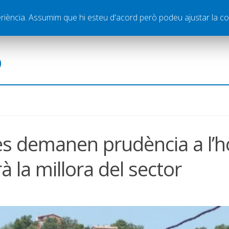
ella
Publicitat
Contacte
periència. Assumim que hi esteu d'acord però podeu ajustar la co
ó
es demanen prudència a l’h
à la millora del sector