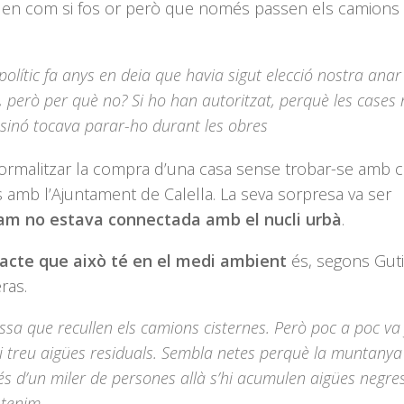
aguen com si fos or però que només passen els camions
olític fa anys en deia que havia sigut elecció nostra anar
s, però per què no? Si ho han autoritzat, perquè les cases
i sinó tocava parar-ho durant les obres
 formalitzar la compra d’una casa sense trobar-se amb 
s amb l’Ajuntament de Calella. La seva sorpresa va ser
ram no estava connectada amb el nucli urbà
.
pacte que això té en el medi ambient
és, segons Guti
ras.
sa que recullen els camions cisternes. Però poc a poc va f
i treu aigües residuals. Sembla netes perquè la muntanya
 d’un miler de persones allà s’hi acumulen aigües negres
 tenim