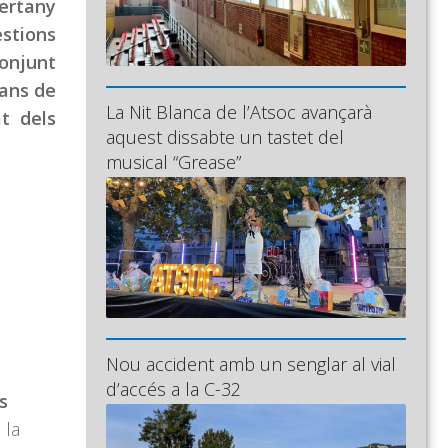
ertany
estions
conjunt
bans de
La Nit Blanca de l’Atsoc avançarà
at dels
aquest dissabte un tastet del
musical “Grease”
Nou accident amb un senglar al vial
d’accés a la C-32
s
 la