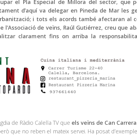
par el Pla Especial de Millora del sector, que p
ntament d’aquí va delegar en Pineda de Mar les g
 urbanització; i tots els acords també afectaran al 
e l’Associació de veïns, Raúl Gutiérrez, creu que a
litzar clarament fins on arriba la responsabilit
Migdia de Ràdio Calella TV que
els veïns de Can Carrera
però que no reben el mateix servei. Ha posat d’exemple