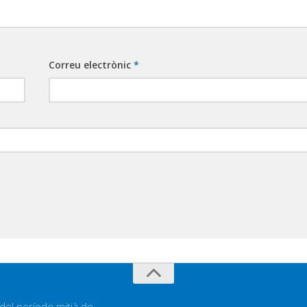
Correu electrònic
*
 del període mitjà de