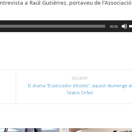
trevista a Raúl Gutiérrez, portaveu de l’Associació
F
00:00
s
l
t
d
f
c
SEGÜENT
a
El drama “El pescador d’estels”, aquest diumenge al
a
Teatre Orfeó
p
i
o
d
e