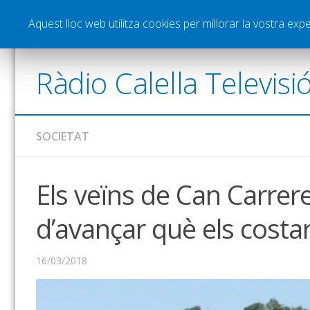
Notícies
Esports
Pòdcasts
Vídeos
Gra
Aquest lloc web utilitza cookies per millorar la vostra ex
Ràdio Calella Televisi
SOCIETAT
Els veïns de Can Carrer
d’avançar què els costar
16/03/2018