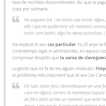
taxa de recollida d’escombraries: diu que la p
cops per setmana.
Ho paguem tot, i no tenim cap servei. Algun p
allà i que no podia tenir els mateixos servei
sortir com bolets, algú ho devia autoritzar, 
Ha explicat el seu
cas particular
. Fa 20 anys va
contratemps legal ni administratiu, en aquest ca
comprovar després que
la xarxa de clavegue
La gestió que es fa de les aigües residuals i
l’im
el problema més important que té ara Can Carre
Els tubs estan fets i desemboquen en una fos
i ara en alguns carrers la muntanya supura 
de filtre però arriba un moment que amb més
grises, i aquest és el principal problema que