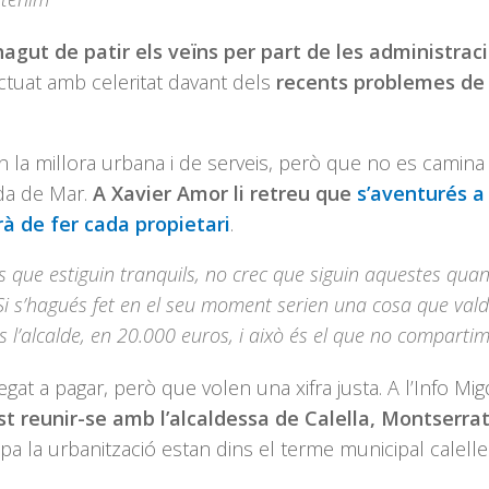
gut de patir els veïns per part de les administrac
ctuat amb celeritat davant dels
recents problemes de
n la millora urbana i de serveis, però que no es camina
eda de Mar.
A Xavier Amor li retreu que
s’aventurés a
à de fer cada propietari
.
ns que estiguin tranquils, no crec que siguin aquestes quant
Si s’hagués fet en el seu moment serien una cosa que vald
s l’alcalde, en 20.000 euros, i això és el que no comparti
gat a pagar, però que volen una xifra justa. A l’Info Mig
t reunir-se amb l’alcaldessa de Calella, Montserra
a la urbanització estan dins el terme municipal calelle