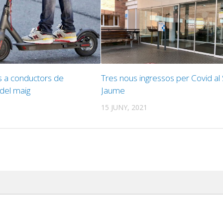
v
 a conductors de
Tres nous ingressos per Covid al
 del maig
Jaume
15 JUNY, 2021