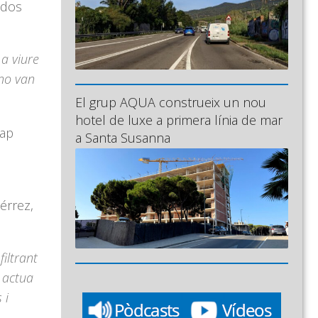
 dos
 a viure
 no van
El grup AQUA construeix un nou
hotel de luxe a primera línia de mar
cap
a Santa Susanna
érrez,
iltrant
 actua
 i