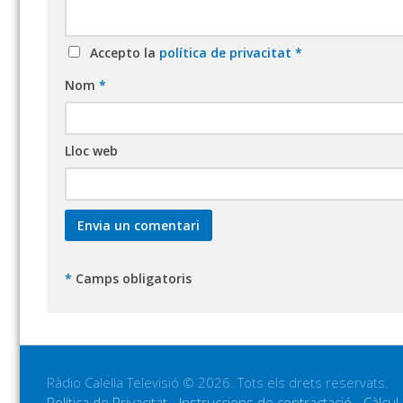
Accepto la
política de privacitat
*
Nom
*
Lloc web
*
Camps obligatoris
Ràdio Calella Televisió © 2026. Tots els drets reservats.
Política de Privacitat
-
Instruccions de contractació
-
Càlcul