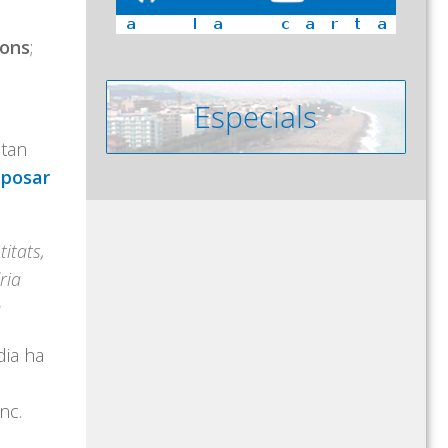
ions
;
 tan
 posar
itats,
ria
m
dia ha
t
nc.