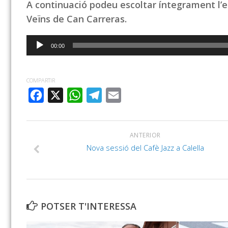
A continuació podeu escoltar íntegrament l’en
Veïns de Can Carreras.
Reproductor
00:00
d'àudio
COMPARTIR
FACEBOOK
X
WHATSAPP
TELEGRAM
EMAIL
ANTERIOR
Nova sessió del Cafè Jazz a Calella
POTSER T'INTERESSA