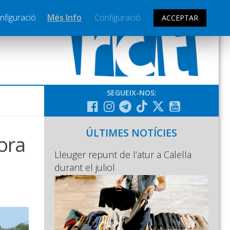
nfiguració.
Més Info
Configuració
ACCEPTAR
SEGUEIX-NOS:
ÚLTIMES NOTÍCIES
ora
Lleuger repunt de l’atur a Calella
durant el juliol