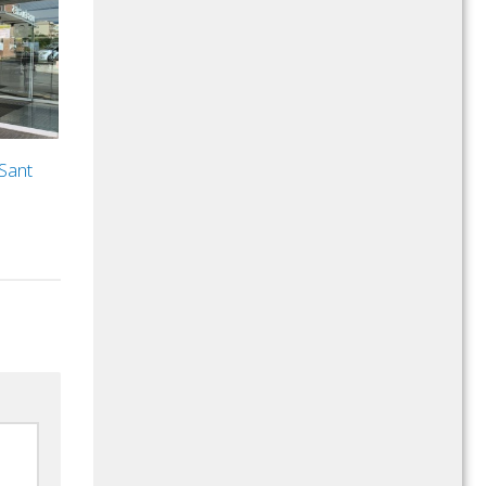
olum.
 Sant