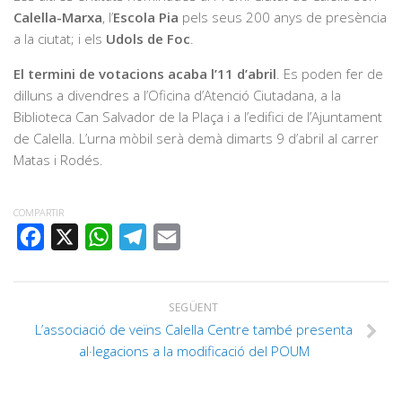
Calella-Marxa
, l’
Escola Pia
pels seus 200 anys de presència
a la ciutat; i els
Udols de Foc
.
El termini de votacions acaba l’11 d’abril
. Es poden fer de
dilluns a divendres a l’Oficina d’Atenció Ciutadana, a la
Biblioteca Can Salvador de la Plaça i a l’edifici de l’Ajuntament
de Calella. L’urna mòbil serà demà dimarts 9 d’abril al carrer
Matas i Rodés.
COMPARTIR
FACEBOOK
X
WHATSAPP
TELEGRAM
EMAIL
SEGÜENT
L’associació de veïns Calella Centre també presenta
al·legacions a la modificació del POUM