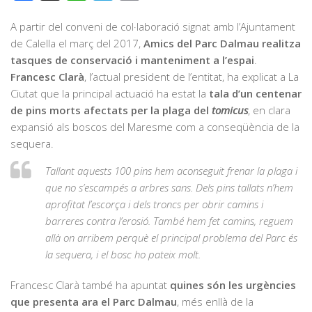
A partir del conveni de col·laboració signat amb l’Ajuntament
de Calella el març del 2017,
Amics del Parc Dalmau realitza
tasques de conservació i manteniment a l’espai
.
Francesc Clarà
, l’actual president de l’entitat, ha explicat a La
Ciutat que la principal actuació ha estat la
tala d’un centenar
de pins morts afectats per la plaga del
tomicus
, en clara
expansió als boscos del Maresme com a conseqüència de la
sequera.
Tallant aquests 100 pins hem aconseguit frenar la plaga i
que no s’escampés a arbres sans. Dels pins tallats n’hem
aprofitat l’escorça i dels troncs per obrir camins i
barreres contra l’erosió. També hem fet camins, reguem
allà on arribem perquè el principal problema del Parc és
la sequera, i el bosc ho pateix molt.
Francesc Clarà també ha apuntat
quines són les urgències
que presenta ara el Parc Dalmau
, més enllà de la