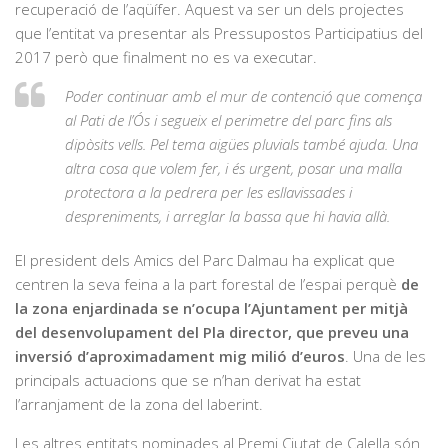
recuperació de l’aqüífer. Aquest va ser un dels projectes
que l’entitat va presentar als Pressupostos Participatius del
2017 però que finalment no es va executar.
Poder continuar amb el mur de contenció que comença
al Pati de l’Ós i segueix el perimetre del parc fins als
dipòsits vells. Pel tema aigües pluvials també ajuda. Una
altra cosa que volem fer, i és urgent, posar una malla
protectora a la pedrera per les esllavissades i
despreniments, i arreglar la bassa que hi havia allà.
El president dels Amics del Parc Dalmau ha explicat que
centren la seva feina a la part forestal de l’espai perquè
de
la zona enjardinada se n’ocupa l’Ajuntament per mitjà
del desenvolupament del Pla director, que preveu una
inversió d’aproximadament mig milió d’euros
. Una de les
principals actuacions que se n’han derivat ha estat
l’arranjament de la zona del laberint.
Les altres entitats nominades al Premi Ciutat de Calella són