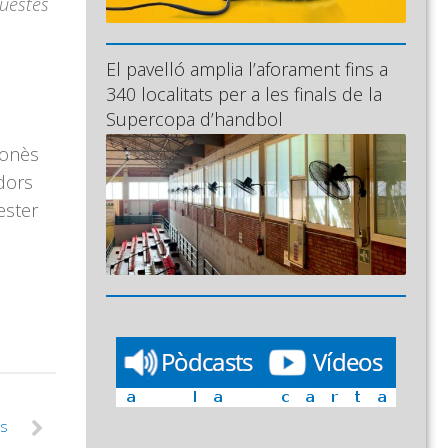
questes
El pavelló amplia l’aforament fins a
340 localitats per a les finals de la
Supercopa d’handbol
ponès
adors
ester
ls