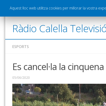
Notícies
Esports
Pòdcasts
Vídeos
Gra
Aquest lloc web utilitza cookies per millorar la vostra ex
Ràdio Calella Televisi
ESPORTS
Es cancel·la la cinquena
05/06/2020