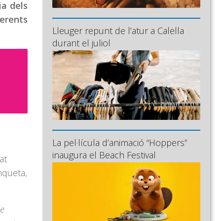
ia dels
erents
Lleuger repunt de l’atur a Calella
durant el juliol
La pel·lícula d’animació “Hoppers”
inaugura el Beach Festival
at
nqueta,
de