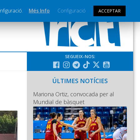
nfiguració.
Més Info
Configuració
ACCEPTAR
SEGUEIX-NOS:
ÚLTIMES NOTÍCIES
Mariona Ortiz, convocada per al
Mundial de bàsquet