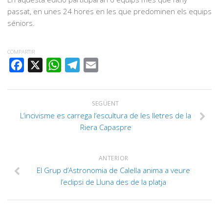
passat, en unes 24 hores en les que predominen els equips
séniors.
COMPARTIR
FACEBOOK
X
WHATSAPP
TELEGRAM
EMAIL
SEGÜENT
L’incivisme es carrega l’escultura de les lletres de la
Riera Capaspre
ANTERIOR
El Grup d’Astronomia de Calella anima a veure
l’eclipsi de Lluna des de la platja