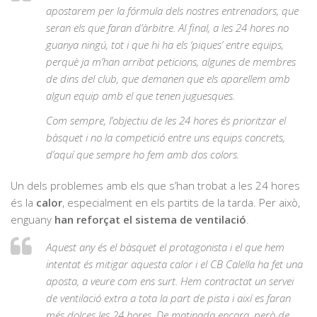
apostarem per la fórmula dels nostres entrenadors, que
seran els que faran d’àrbitre. Al final, a les 24 hores no
guanya ningú, tot i que hi ha els ‘piques’ entre equips,
perquè ja m’han arribat peticions, algunes de membres
de dins del club, que demanen que els aparellem amb
algun equip amb el que tenen juguesques.
Com sempre, l’objectiu de les 24 hores és prioritzar el
bàsquet i no la competició entre uns equips concrets,
d’aquí que sempre ho fem amb dos colors.
Un dels problemes amb els que s’han trobat a les 24 hores
és la
calor
, especialment en els partits de la tarda. Per això,
enguany
han reforçat el sistema de ventilació
.
Aquest any és el bàsquet el protagonista i el que hem
intentat és mitigar aquesta calor i el CB Calella ha fet una
aposta, a veure com ens surt. Hem contractat un servei
de ventilació extra a tota la part de pista i així es faran
més dolces les 24 hores. De matinada encara, però de