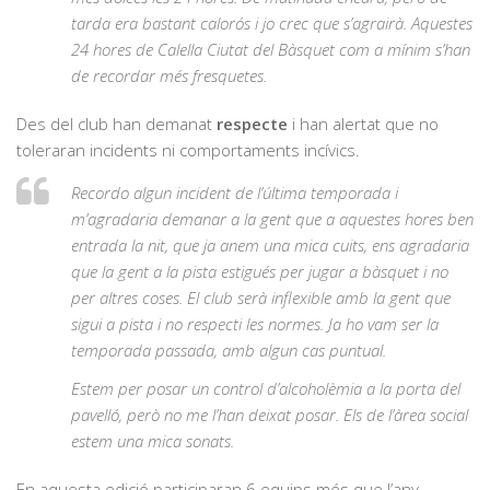
tarda era bastant calorós i jo crec que s’agrairà. Aquestes
24 hores de Calella Ciutat del Bàsquet com a mínim s’han
de recordar més fresquetes.
Des del club han demanat
respecte
i han alertat que no
toleraran incidents ni comportaments incívics.
Recordo algun incident de l’última temporada i
m’agradaria demanar a la gent que a aquestes hores ben
entrada la nit, que ja anem una mica cuits, ens agradaria
que la gent a la pista estigués per jugar a bàsquet i no
per altres coses. El club serà inflexible amb la gent que
sigui a pista i no respecti les normes. Ja ho vam ser la
temporada passada, amb algun cas puntual.
Estem per posar un control d’alcoholèmia a la porta del
pavelló, però no me l’han deixat posar. Els de l’àrea social
estem una mica sonats.
En aquesta edició participaran 6 equips més que l’any