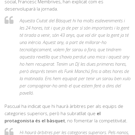
social, Francesc Membrives, han explicat com es
desenvoluparà la jornada.
Aquesta Ciutat del Bàsquet hi ha molts esdeveniments i
les 24 hores, tot i que ja de per sí són importants i la gent
té tirada a venir, són 43 anys, que vol dir que la gent ja té
una inèrcia. Aquest any, a part de millorar-ho
tecnològicament, volem fer sarau a fora, que tindrem
aquesta revetlla que s’havia perdut una mica i aquest any
ho hem recuperat. Tenim un DJ les dues primeres hores,
però després tenim els Funk Manchú fins a altes hores de
la matinada. Ens hem equipat per tenir un sarau ben xulo
per compaginar-ho amb el que estem fent a dins del
pavelló.
Pascual ha indicat que hi haurà àrbitres per als equips de
categories superiors, però ha subratllat que
el
protagonista és el bàsquet
, no fomentar la competitivitat.
Hi haurà àrbitres per les categories superiors. Pels nanos,