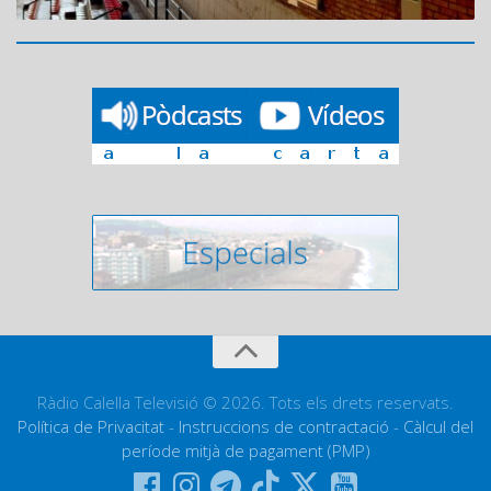
Ràdio Calella Televisió © 2026. Tots els drets reservats.
Política de Privacitat
-
Instruccions de contractació
-
Càlcul del
període mitjà de pagament (PMP)