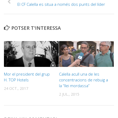
El CF Calella es situa a només dos punts del líder
POTSER T'INTERESSA
Mor el president del grup
Calella acull una de les
H. TOP Hotels
concentracions de rebuig a
la “llei mordassa”
24 OCT., 2017
2 JUL., 2015