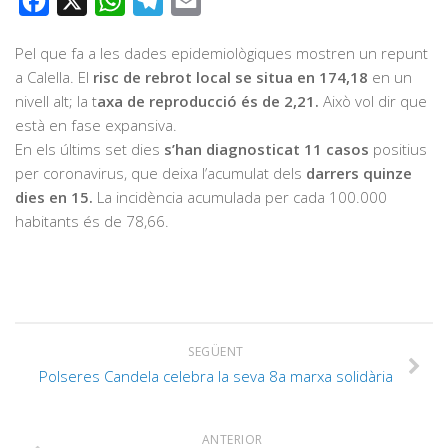
Facebook
X
WhatsApp
Telegram
Email
Pel que fa a les dades epidemiològiques mostren un repunt
a Calella. El
risc de rebrot local se situa en 174,18
en un
nivell alt; la t
axa de reproducció és de 2,21.
Això vol dir que
està en fase expansiva.
En els últims set dies
s’han diagnosticat 11 casos
positius
per coronavirus, que deixa l’acumulat dels
darrers quinze
dies en 15.
La incidència acumulada per cada 100.000
habitants és de 78,66.
SEGÜENT
Polseres Candela celebra la seva 8a marxa solidària
ANTERIOR