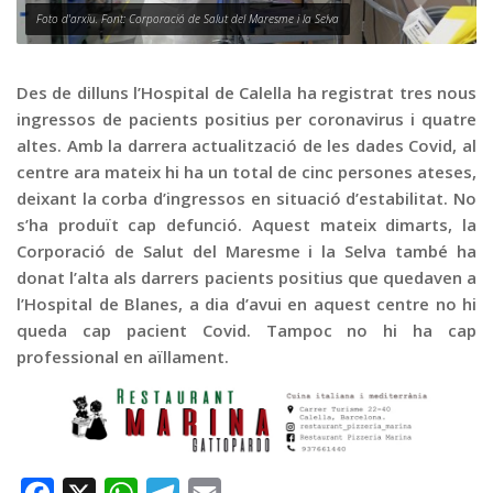
Graella
Foto d'arxiu. Font: Corporació de Salut del Maresme i la Selva
Publicitat
Contacte
Des de dilluns l’Hospital de Calella ha registrat tres nous
ingressos de pacients positius per coronavirus i quatre
altes. Amb la darrera actualització de les dades Covid, al
centre ara mateix hi ha un total de cinc persones ateses,
deixant la corba d’ingressos en situació d’estabilitat. No
s’ha produït cap defunció. Aquest mateix dimarts, la
Corporació de Salut del Maresme i la Selva també ha
donat l’alta als darrers pacients positius que quedaven a
l’Hospital de Blanes, a dia d’avui en aquest centre no hi
queda cap pacient Covid. Tampoc no hi ha cap
professional en aïllament.