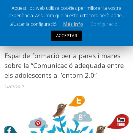
Aquest lloc web utilitza cookies per millorar la vostra
experiència. Assumim que hi esteu d'acord però podeu
Ràdio Calella Televisió
Notícies
ajustar la configuració.
Més Info
Configuració
Comunicació
ACCEPTAR
COMUNICACIÓ
Cultura
Política
Espai de formació per a pares i mares
Societat
sobre la “Comunicació adequada entre
Successos
els adolescents a l’entorn 2.0”
Esports
24/03/2017
La Banqueta
Transmissions Esportives
Pòdcasts
Vídeos