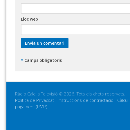
Lloc web
*
Camps obligatoris
Ràdio Calella Televisió © 2026. Tots els drets reservats.
Política de Privacitat
-
Instruccions de contractació
-
Càlcul
pagament (PMP)