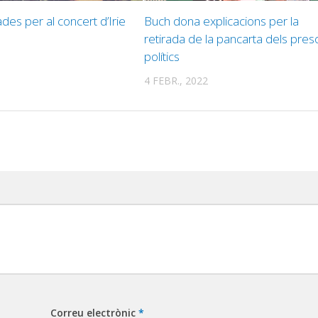
des per al concert d’Irie
Buch dona explicacions per la
retirada de la pancarta dels pres
polítics
4 FEBR., 2022
Correu electrònic
*