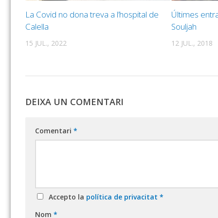
La Covid no dona treva a l’hospital de
Últimes entra
Calella
Souljah
15 JUL., 2022
12 JUL., 2018
DEIXA UN COMENTARI
Comentari
*
Accepto la
política de privacitat
*
Nom
*