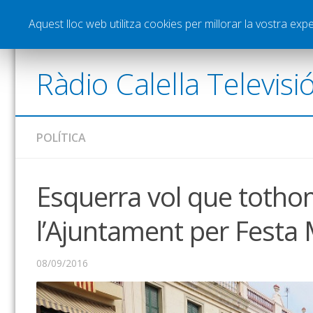
Notícies
Esports
Pòdcasts
Vídeos
Gra
Aquest lloc web utilitza cookies per millorar la vostra ex
Ràdio Calella Televisi
POLÍTICA
Esquerra vol que tothom
l’Ajuntament per Festa 
08/09/2016