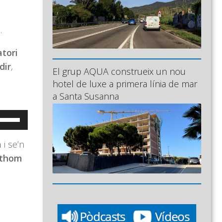
.
atori
dir
,
El grup AQUA construeix un nou
hotel de luxe a primera línia de mar
a Santa Susanna
eu
ervir
a
i se’n
es
othom
ecles
e
letxa
ap
munt/cap