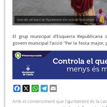
Vista des del balcó de l'Ajuntament d'un acte de Festa Major
El grup municipal d’Esquerra Republicana 
govern municipal l’acció “Per la festa major, p
Facebook
X
WhatsApp
Telegram
Email
Amb el convenciment que l’ajuntament és la cas