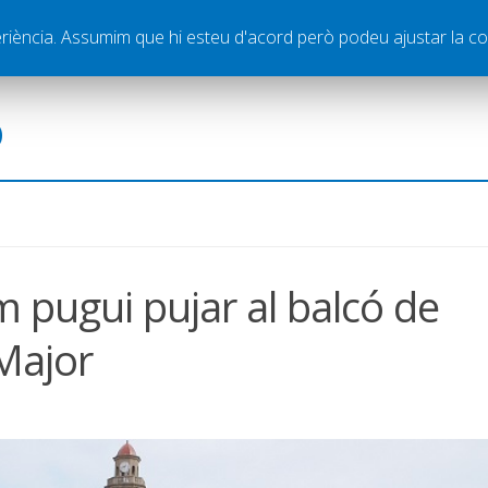
ella
Publicitat
Contacte
periència. Assumim que hi esteu d'acord però podeu ajustar la co
ó
 pugui pujar al balcó de
Major