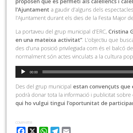
proposen que es permeti als calellencs i cale
l’Ajuntament
a gaudir d’alguns dels espectacles
l’Ajuntament durant els dies de la Festa Major 
La portaveu del grup municipal d’ERC,
Cristina
en una mateixa activitat”
. L’objectiu que bus
des d’una posició privilegiada com és el balcó de
normalment són actes vinculats a la cultura popu
Reproductor
00:00
d'àudio
Des del grup municipal
estan convençuts que e
podrà donar tota la informació i publicitat sobr
qui ho vulgui tingui l’oportunitat de participa
COMPARTIR
FACEBOOK
X
WHATSAPP
TELEGRAM
EMAIL