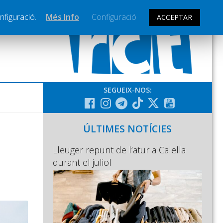
nfiguració.
Més Info
Configuració
ACCEPTAR
SEGUEIX-NOS:
ÚLTIMES NOTÍCIES
Lleuger repunt de l’atur a Calella
durant el juliol