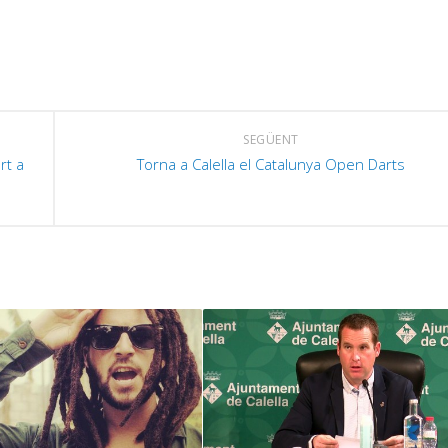
a
p
i
o
d
SEGÜENT
e
rt a
Torna a Calella el Catalunya Open Darts
v