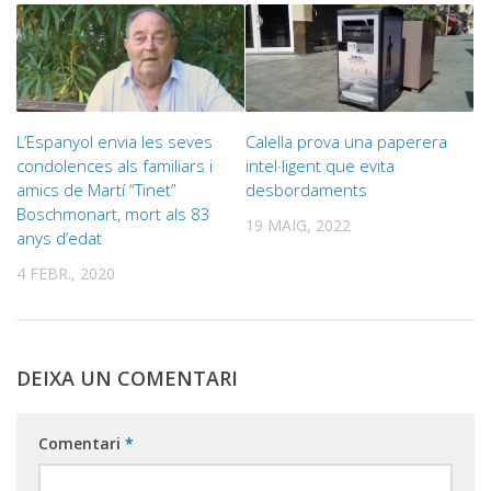
L’Espanyol envia les seves
Calella prova una paperera
condolences als familiars i
intel·ligent que evita
amics de Martí “Tinet”
desbordaments
Boschmonart, mort als 83
19 MAIG, 2022
anys d’edat
4 FEBR., 2020
DEIXA UN COMENTARI
Comentari
*