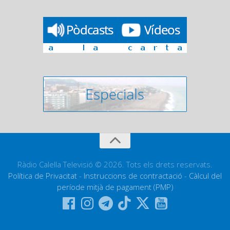
Ràdio Calella Televisió © 2026. Tots els drets reservats.
Política de Privacitat
-
Instruccions de contractació
-
Càlcul del
període mitjà de pagament (PMP)