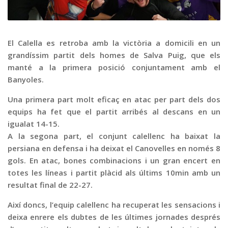
Graella
Publicitat
Contacte
El Calella es retroba amb la victòria a domicili en un
grandíssim partit dels homes de Salva Puig, que els
manté a la primera posició conjuntament amb el
Banyoles.
Una primera part molt eficaç en atac per part dels dos
equips ha fet que el partit arribés al descans en un
igualat 14-15.
A la segona part, el conjunt calellenc ha baixat la
persiana en defensa i ha deixat el Canovelles en només 8
gols. En atac, bones combinacions i un gran encert en
totes les líneas i partit plàcid als últims 10min amb un
resultat final de 22-27.
Així doncs, l’equip calellenc ha recuperat les sensacions i
deixa enrere els dubtes de les últimes jornades després