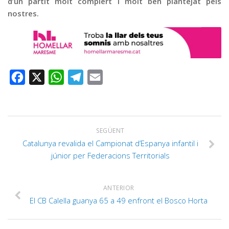
d’un partit molt complert i molt ben plantejat pels
nostres.
Facebook
X
WhatsApp
Telegram
Email
SEGÜENT
Catalunya revalida el Campionat d’Espanya infantil i
júnior per Federacions Territorials
ANTERIOR
El CB Calella guanya 65 a 49 enfront el Bosco Horta