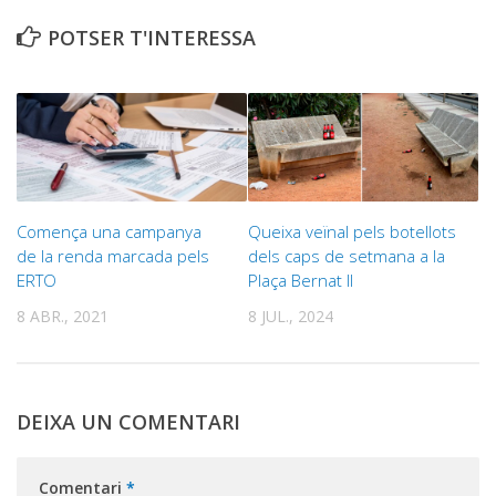
POTSER T'INTERESSA
Comença una campanya
Queixa veïnal pels botellots
de la renda marcada pels
dels caps de setmana a la
ERTO
Plaça Bernat II
8 ABR., 2021
8 JUL., 2024
DEIXA UN COMENTARI
Comentari
*