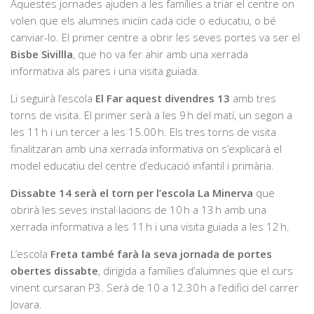
Aquestes jornades ajuden a les famílies a triar el centre on
volen que els alumnes iniciïn cada cicle o educatiu, o bé
canviar-lo. El primer centre a obrir les seves portes va ser el
Bisbe Sivillla
, que ho va fer ahir amb una xerrada
informativa als pares i una visita guiada.
Li seguirà l’escola
E
l Far aquest divendres 13
amb tres
torns de visita. El primer serà a les 9 h del matí, un segon a
les 11 h i un tercer a les 15.00 h. Els tres torns de visita
finalitzaran amb una xerrada informativa on s’explicarà el
model educatiu del centre d’educació infantil i primària.
Dissabte 14 serà el torn per l’escola La Minerva
que
obrirà les seves instal·lacions de 10 h a 13 h amb una
xerrada informativa a les 11 h i una visita guiada a les 12 h.
L’escola
Freta també farà la seva jornada de portes
obertes dissabte
, dirigida a famílies d’alumnes que el curs
vinent cursaran P3. Serà de 10 a 12.30 h a l’edifici del carrer
Jovara.