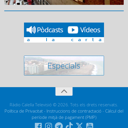
Ràdio Calella Televisió © 2026. Tots els drets reservats.
Política de Privacitat
-
Instruccions de contractació
-
Càlcul del
període mitjà de pagament (PMP)