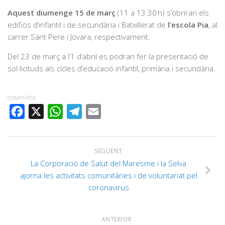
Aquest diumenge 15 de març
(11 a 13.30 h) s’obriran els
edificis d’infantil i de secundària i Batxillerat de
l’escola Pia
, al
carrer Sant Pere i Jovara, respectivament.
Del 23 de març a l’1 d’abril es podran fer la presentació de
sol·licituds als cicles d’educació infantil, primària i secundària.
COMPARTIR
FACEBOOK
X
WHATSAPP
TELEGRAM
EMAIL
SEGÜENT
La Corporació de Salut del Maresme i la Selva
ajorna les activitats comunitàries i de voluntariat pel
coronavirus
ANTERIOR