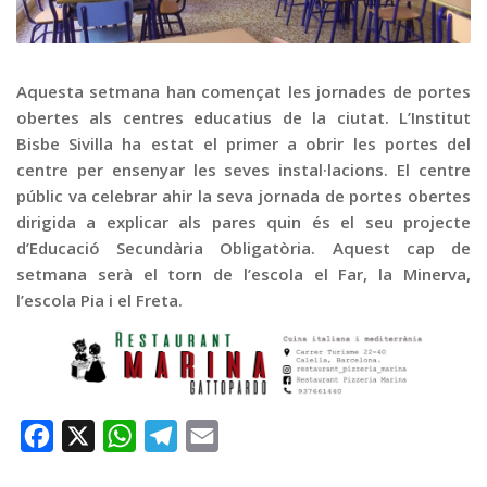
Graella
Publicitat
Contacte
Aquesta setmana han començat les jornades de portes
obertes als centres educatius de la ciutat. L’Institut
Bisbe Sivilla ha estat el primer a obrir les portes del
centre per ensenyar les seves instal·lacions. El centre
públic va celebrar ahir la seva jornada de portes obertes
dirigida a explicar als pares quin és el seu projecte
d’Educació Secundària Obligatòria. Aquest cap de
setmana serà el torn de l’escola el Far, la Minerva,
l’escola Pia i el Freta.
Facebook
X
WhatsApp
Telegram
Email