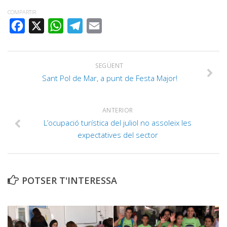
COMPARTIR
FACEBOOK
X
WHATSAPP
TELEGRAM
EMAIL
SEGÜENT
Sant Pol de Mar, a punt de Festa Major!
ANTERIOR
L’ocupació turística del juliol no assoleix les
expectatives del sector
POTSER T'INTERESSA