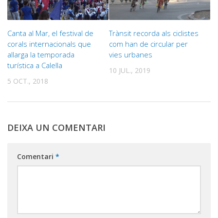
Canta al Mar, el festival de
Trànsit recorda als ciclistes
corals internacionals que
com han de circular per
allarga la temporada
vies urbanes
turística a Calella
10 JUL., 2019
5 OCT., 2018
DEIXA UN COMENTARI
Comentari
*