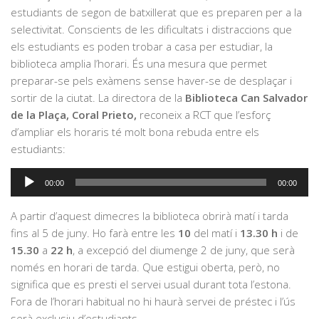
estudiants de segon de batxillerat que es preparen per a la
selectivitat. Conscients de les dificultats i distraccions que
els estudiants es poden trobar a casa per estudiar, la
biblioteca amplia l’horari. És una mesura que permet
preparar-se pels exàmens sense haver-se de desplaçar i
sortir de la ciutat. La directora de la
Biblioteca Can Salvador
de la Plaça, Coral Prieto,
reconeix a RCT que l’esforç
d’ampliar els horaris té molt bona rebuda entre els
estudiants:
Reproductor
00:00
00:00
d'àudio
A partir d’aquest dimecres la biblioteca obrirà matí i tarda
fins al 5 de juny. Ho farà entre les
10
del matí i
13.30 h
i de
15.30
a
22 h
, a excepció del diumenge 2 de juny, que serà
només en horari de tarda. Que estigui oberta, però, no
significa que es presti el servei usual durant tota l’estona.
Fora de l’horari habitual no hi haurà servei de préstec i l’ús
serà exclusiu d’estudiants.