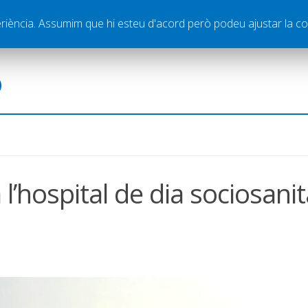
ella
Publicitat
Contacte
periència. Assumim que hi esteu d'acord però podeu ajustar la co
ó
l’hospital de dia sociosanit