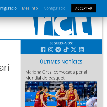
nfiguració.
Més Info
Configuració
ACCEPTAR
SEGUEIX-NOS:
ÚLTIMES NOTÍCIES
ari
Mariona Ortiz, convocada per al
Mundial de bàsquet