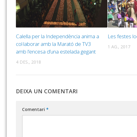
Calella per la Independència anima a
Les festes l
col·laborar amb la Marató de TV3
1 AG., 2017
amb l’encesa d’una estelada gegant
4 DES., 2018
DEIXA UN COMENTARI
Comentari
*