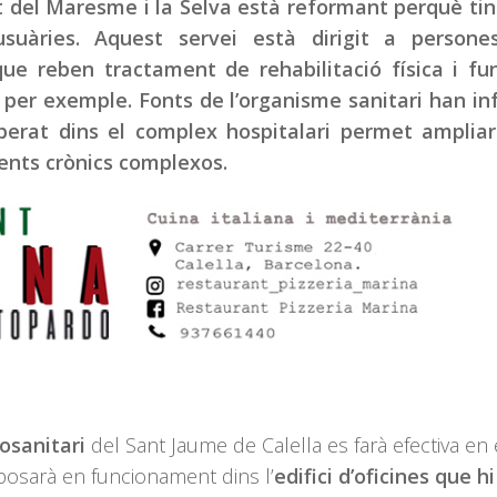
 del Maresme i la Selva està reformant perquè tin
suàries. Aquest servei està dirigit a person
ue reben tractament de rehabilitació física i fu
, per exemple. Fonts de l’organisme sanitari han i
iberat dins el complex hospitalari permet ampliar
ients crònics complexos.
iosanitari
del Sant Jaume de Calella es farà efectiva en 
posarà en funcionament dins l’
edifici d’oficines que h