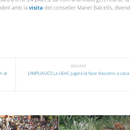
i
cidint amb la
visita
del conseller Manel Balcells, diven
o
d
e
v
SEGÜENT
n al
[AMPLIACIÓ] La UEHC jugarà la fase d’ascens a casa