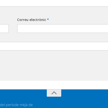
Correu electrònic
*
 del període mitjà de