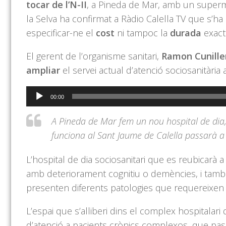
tocar de l’N-II
, a Pineda de Mar, amb un superme
la Selva ha confirmat a Ràdio Calella TV que s’ha
especificar-ne el
cost
ni tampoc la
durada
exact
El gerent de l’organisme sanitari,
Ramon Cunille
ampliar
el servei actual d’atenció sociosanitària
Reproductor
00:00
d'àudio
A Pineda de Mar fem un nou hospital de dia, e
funciona al Sant Jaume de Calella passarà a
L’hospital de dia sociosanitari que es reubicarà 
amb deteriorament cognitiu o demències, i tam
presenten diferents patologies que requereixen tr
L’espai que s’alliberi dins el complex hospitalari
d’atenció a pacients crònics complexos, que pass