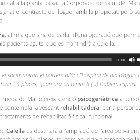
rcat a la planta baixa. La Corporació de Salut del Mar
 signat el contracte de lloguer amb la propietat, però s
a.
ra
, afirma que s’ha de parlar d’una operació que perme
 als pacients aguts, que es mantindrà a Calella.
F
00:00
s
l sociosanitari el portem allà; i l’hospital de dia d’aguts
l
 tenir 24 places, quan ara en tenim 8 (…) Doblem espais.
t
d
a Pineda de Mar ofereix atenció
psicogeriàtrica
a perso
f
bé contempla la vessant
rehabilitadora
, per a persone
c
actaments de rehabilitació física i funcional.
a
a
 de
Calella
es destinarà a l’ampliació de l’àrea polivalent
p
arà a tenir 24 places, tal com anunciava gerència de la