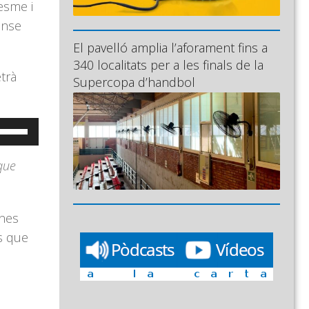
esme i
ense
El pavelló amplia l’aforament fins a
340 localitats per a les finals de la
trà
Supercopa d’handbol
eu
ervir
 que
es
ecles
e
nes
letxa
s que
ap
munt/cap
vall
er