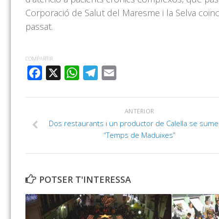
Corporació de Salut del Maresme i la Selva coin
passat.
COMPARTIR
FACEBOOK
X
WHATSAPP
TELEGRAM
EMAIL
ANTERIOR
Dos restaurants i un productor de Calella se sume
“Temps de Maduixes”
POTSER T'INTERESSA