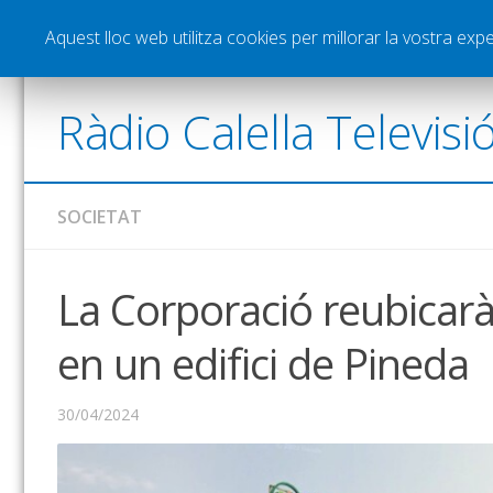
Notícies
Esports
Pòdcasts
Vídeos
Gra
Aquest lloc web utilitza cookies per millorar la vostra ex
Ràdio Calella Televisi
SOCIETAT
La Corporació reubicarà 
en un edifici de Pineda
30/04/2024