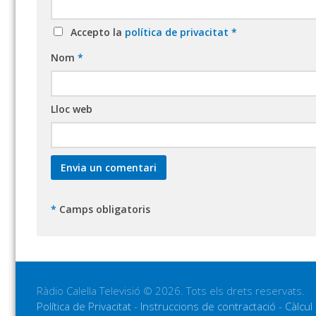
Accepto la
política de privacitat
*
Nom
*
Lloc web
*
Camps obligatoris
Ràdio Calella Televisió © 2026. Tots els drets reservats.
Política de Privacitat
-
Instruccions de contractació
-
Càlcul