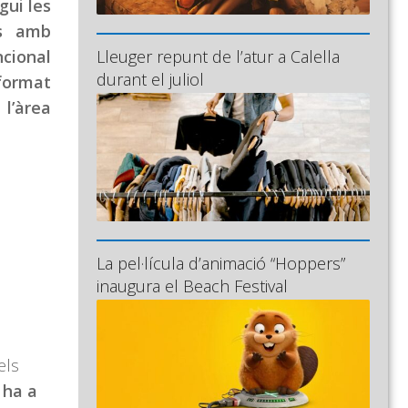
gui les
es amb
ncional
Lleuger repunt de l’atur a Calella
durant el juliol
nformat
 l’àrea
La pel·lícula d’animació “Hoppers”
inaugura el Beach Festival
els
i ha a