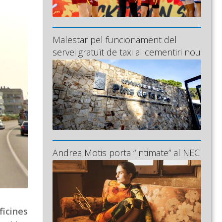
Malestar pel funcionament del
servei gratuït de taxi al cementiri nou
Andrea Motis porta “Intimate” al NEC
ficines