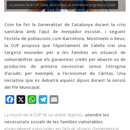
Graella
La portaveu de la CUP Calella, Núria Freixas, en l’entrevista al programa La Ciutat
Publicitat
Contacte
Com ha fet la Generalitat de Catalunya durant la crisi
sanitària amb l’ajut de menjador escolar, i seguint
l’estela de poblacions com Barcelona, Montmeló o Reus;
la CUP proposa que l’Ajuntament de Calella crei una
targeta moneder per a les famílies en situació de
vulnerabilitat que els garanteixi crèdit per abastir-se de
productes de primera necessitat sense l’estigma
d’acudir, per exemple, a l’economat de Càritas. Una
iniciativa que es debatrà aquest dijous durant la sessió
del Ple Municipal.
Facebook
X
WhatsApp
Telegram
Email
La moció de la CUP té un doble objectiu:
atendre les
necessitats socials de les famílies vulnerables
,
especialment exposades en l’actual situació d’emergència