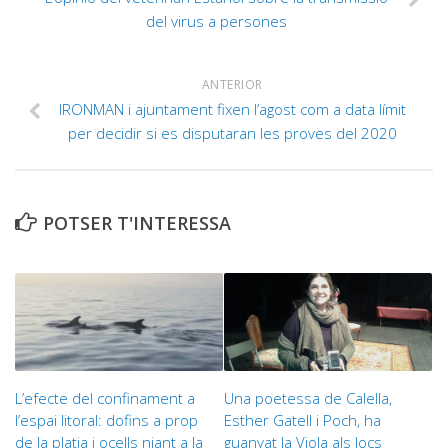
del virus a persones
ANTERIOR
IRONMAN i ajuntament fixen l’agost com a data límit
per decidir si es disputaran les proves del 2020
POTSER T'INTERESSA
L’efecte del confinament a
Una poetessa de Calella,
l’espai litoral: dofins a prop
Esther Gatell i Poch, ha
de la platja i ocells niant a la
guanyat la Viola als Jocs