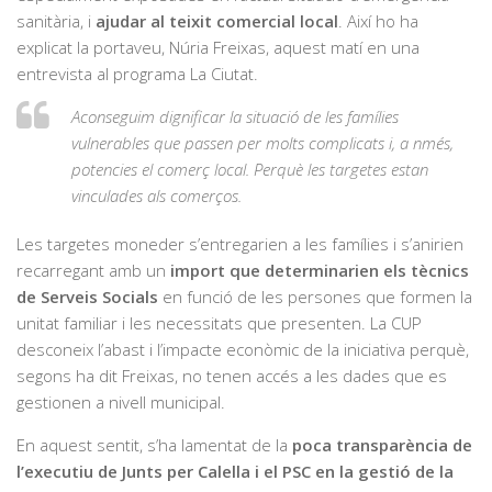
sanitària, i
ajudar al teixit comercial local
. Així ho ha
explicat la portaveu, Núria Freixas, aquest matí en una
entrevista al programa La Ciutat.
Aconseguim dignificar la situació de les famílies
vulnerables que passen per molts complicats i, a nmés,
potencies el comerç local. Perquè les targetes estan
vinculades als comerços.
Les targetes moneder s’entregarien a les famílies i s’anirien
recarregant amb un
import que determinarien els tècnics
de Serveis Socials
en funció de les persones que formen la
unitat familiar i les necessitats que presenten. La CUP
desconeix l’abast i l’impacte econòmic de la iniciativa perquè,
segons ha dit Freixas, no tenen accés a les dades que es
gestionen a nivell municipal.
En aquest sentit, s’ha lamentat de la
poca transparència de
l’executiu de Junts per Calella i el PSC en la gestió de la