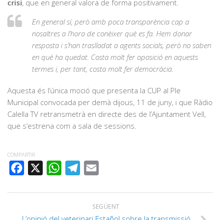
crisi
, que en general valora de forma positivament.
En general sí, però amb poca transparència cap a
nosaltres a l’hora de conèixer què es fa. Hem donar
resposta i s’han traslladat a agents socials, però no saben
en què ha quedat. Costa molt fer oposició en aquests
termes i, per tant, costa molt fer democràcia.
Aquesta és l’única moció que presenta la CUP al Ple
Municipal convocada per demà dijous, 11 de juny, i que Ràdio
Calella TV retransmetrà en directe des de l’Ajuntament Vell,
que s’estrena com a sala de sessions.
COMPARTIR
FACEBOOK
X
WHATSAPP
TELEGRAM
EMAIL
SEGÜENT
L’opinió del veterinari Estañol sobre la transmissió