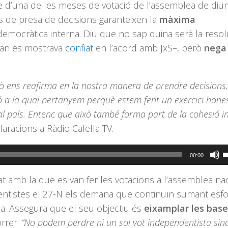
e d’una de les meses de votació de l’assemblea de di
 de presa de decisions garanteixen la
màxima
mocràtica interna. Diu que no sap quina serà la resol
quan es mostrava
confiat
en l’acord amb JxS–, però
nega 
ò ens reafirma en la nostra manera de prendre decisions,
ó a la qual pertanyem perquè estem fent un exercici hones
l país. Entenc que això també forma part de la cohesió i
laracions a Ràdio Calella TV.
F
00:00
s
tat amb la que es van fer les votacions a l’assemblea nac
l
entistes el 27-N els demana que continuïn sumant esf
t
cia. Assegura que el seu objectiu és
eixamplar les base
d
órrer.
“No podem perdre ni un sol vot independentista sinó
f