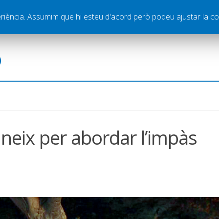
ella
Publicitat
Contacte
periència. Assumim que hi esteu d'acord però podeu ajustar la co
ó
uneix per abordar l’impàs