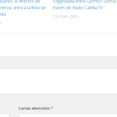
ares, el director de
Enganxada entre Gómez i Grima
nerva, anirà a la llista de
través de Ràdio Calella TV
ella
13 FEBR., 2023
9
Correu electrònic
*