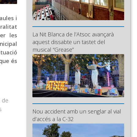
aules i
ralitat
La Nit Blanca de l’Atsoc avançarà
er les
aquest dissabte un tastet del
nicipal
musical “Grease”
ituació
 que és
ó de
s
Nou accident amb un senglar al vial
d’accés a la C-32