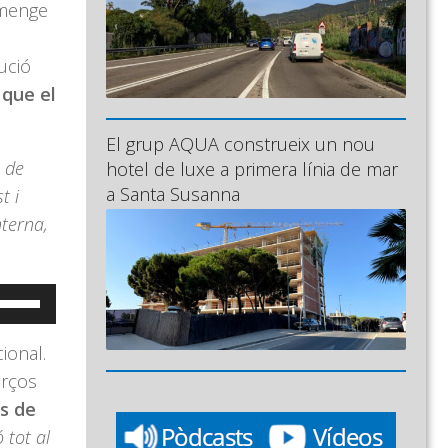
umenge
ució
que el
El grup AQUA construeix un nou
 de
hotel de luxe a primera línia de mar
a Santa Susanna
t i
nterna,
eu
ervir
ional.
es
orços
ecles
s de
e
 tot al
letxa