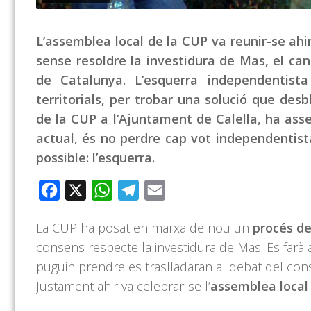
L’assemblea local de la CUP va reunir-se ahir
sense resoldre la investidura de Mas, el can
de Catalunya. L’esquerra independentist
territorials, per trobar una solució que des
de la CUP a l’Ajuntament de Calella, ha asseg
actual, és no perdre cap vot independentist
possible: l’esquerra.
Facebook
X
WhatsApp
Telegram
Email
La CUP ha posat en marxa de nou un
procés de
consens respecte la investidura de Mas. Es farà a ni
puguin prendre es traslladaran al debat del cons
Justament ahir va celebrar-se l’
assemblea local 