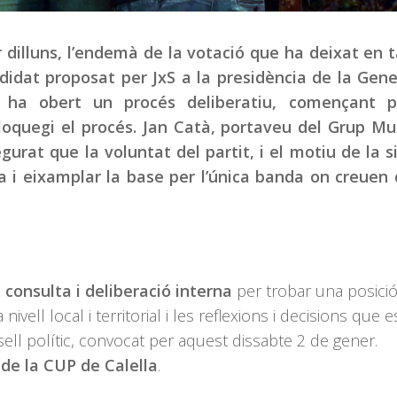
 dilluns, l’endemà de la votació que ha deixat en t
didat proposat per JxS a la presidència de la Gene
a ha obert un procés deliberatiu, començant p
bloquegi el procés. Jan Catà, portaveu del Grup Mu
urat que la voluntat del partit, i el motiu de la s
a i eixamplar la base per l’única banda on creuen
 consulta i deliberació interna
per trobar una posici
vell local i territorial i les reflexions i decisions que e
ell polític, convocat per aquest dissabte 2 de gener.
de la CUP de Calella
.