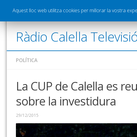
Notícies
Esports
Pòdcasts
Vídeos
Gra
Aquest lloc web utilitza cookies per millorar la vostra ex
Ràdio Calella Televisi
POLÍTICA
La CUP de Calella es re
sobre la investidura
29/12/2015