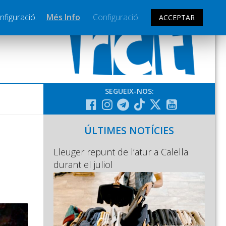
nfiguració.
Més Info
Configuració
ACCEPTAR
SEGUEIX-NOS:
ÚLTIMES NOTÍCIES
Lleuger repunt de l’atur a Calella
durant el juliol