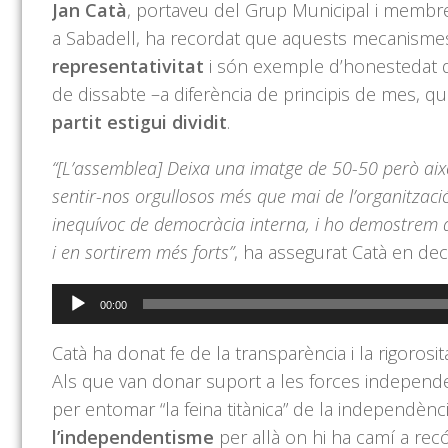
Jan Catà
, portaveu del Grup Municipal i membr
a Sabadell, ha recordat que aquests mecanismes
representativitat
i són exemple d’honestedat de
de dissabte –a diferència de principis de mes, 
partit estigui dividit
.
“[L’assemblea] Deixa una imatge de 50-50 però aix
sentir-nos orgullosos més que mai de l’organitzaci
inequívoc de democràcia interna, i ho demostrem a
i en sortirem més forts”
, ha assegurat Catà en dec
Reproductor
00:00
d'àudio
Catà ha donat fe de la transparència i la rigorosi
Als que van donar suport a les forces independ
per entomar “la feina titànica” de la independèn
l’independentisme
per allà on hi ha camí a rec