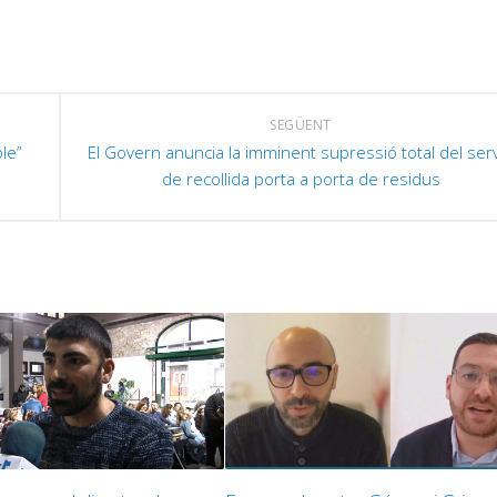
e
a
v
a
p
i
SEGÜENT
o
le”
El Govern anuncia la imminent supressió total del ser
de recollida porta a porta de residus
d
e
v