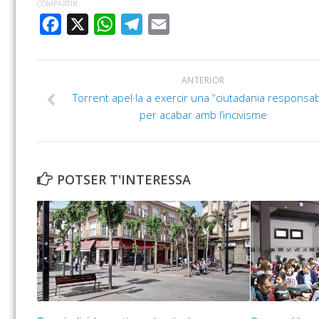
COMPARTIR
FACEBOOK
X
WHATSAPP
TELEGRAM
EMAIL
ANTERIOR
Torrent apel·la a exercir una “ciutadania responsab
per acabar amb l’incivisme
POTSER T'INTERESSA