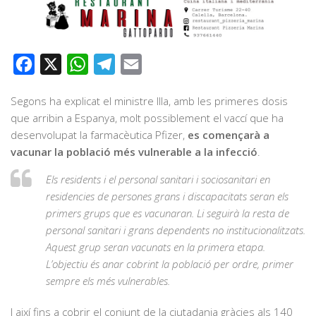
Facebook
X
WhatsApp
Telegram
Email
Segons ha explicat el ministre Illa, amb les primeres dosis
que arribin a Espanya, molt possiblement el vaccí que ha
desenvolupat la farmacèutica Pfizer,
es començarà a
vacunar la població més vulnerable a la infecció
.
Els residents i el personal sanitari i sociosanitari en
residencies de persones grans i discapacitats seran els
primers grups que es vacunaran. Li seguirà la resta de
personal sanitari i grans dependents no institucionalitzats.
Aquest grup seran vacunats en la primera etapa.
L’objectiu és anar cobrint la població per ordre, primer
sempre els més vulnerables.
I així fins a cobrir el conjunt de la ciutadania gràcies als 140