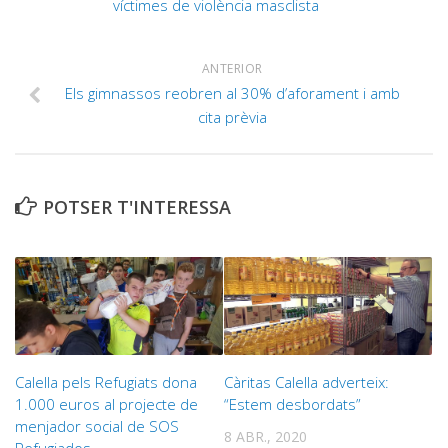
víctimes de violència masclista
ANTERIOR
Els gimnassos reobren al 30% d’aforament i amb
cita prèvia
POTSER T'INTERESSA
Calella pels Refugiats dona
Càritas Calella adverteix:
1.000 euros al projecte de
“Estem desbordats”
menjador social de SOS
8 ABR., 2020
Refugiados