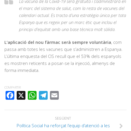
La vacuna de la Covid-19 serà gratuïta i s’administrarà en
el marc del sistema de salut, com la resta de vacunes del
calendari actual. Es tracta d’una estratègia única per tota
Espanya que es regeix per un marc ètic que inclou el
principi d’equitat amb una base tècnica molt sòlida.
L’aplicació del nou fàrmac serà sempre voluntària
, com
passa amb totes les vacunes que s’administren a Espanya.
L’última enquesta del CIS recull que el 53% dels espanyols
es mostren reticents a posar-se la injecció, almenys de
forma immediata.
COMPARTIR
FACEBOOK
X
WHATSAPP
TELEGRAM
EMAIL
SEGÜENT
Política Social ha reforçat l’equip d’atenció a les