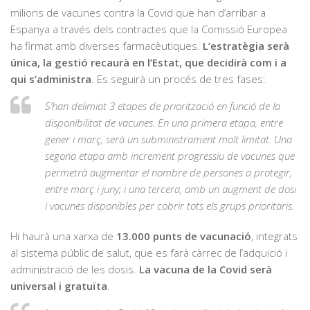
milions de vacunes contra la Covid que han d’arribar a
Espanya a través dels contractes que la Comissió Europea
ha firmat amb diverses farmacèutiques.
L’estratègia serà
única, la gestió recaurà en l’Estat, que decidirà com i a
qui s’administra
. Es seguirà un procés de tres fases:
S’han delimiat 3 etapes de priorització en funció de la
disponibilitat de vacunes. En una primera etapa, entre
gener i març, serà un subministrament molt limitat. Una
segona etapa amb increment progressiu de vacunes que
permetrà augmentar el nombre de persones a protegir,
entre març i juny; i una tercera, amb un augment de dosi
i vacunes disponibles per cobrir tots els grups prioritaris.
Hi haurà una xarxa de
13.000 punts de vacunació
, integrats
al sistema públic de salut, que es farà càrrec de l’adquició i
administració de les dosis.
La vacuna de la Covid serà
universal i gratuïta
.