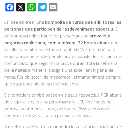
Facebook
X
WhatsApp
Telegram
Email
La idea és crear una
bombolla de cursa que aïlli totes les
persones que participen de l’esdeveniment esportiu
. El
personal acreditat haurà de presentar una
prova PCR
negativa realitzada, com a màxim, 72 hores abans
per
recollir l’acreditació i estar present a la Volta. També serà
requisit indispensable per als professionals dels mitjans de
comunicació que seguiran la prova durant tota la setmana.
De la mateixa manera, s’exigirà una excel·lent higiene de
mans, l’ús obligatori de mascareta i el manteniment sempre
que sigui possible de la distància social.
Els corredors també passen els seus respectius PCR abans
de viatjar a la cursa, segons marca la UCI, i les rodes de
premsa posteriors al podi, excepte el
flash interview
de la
cobertura televisiva, seran per via telemàtica.
A nivell protocol·lari, es mantindrà les distància social tant en