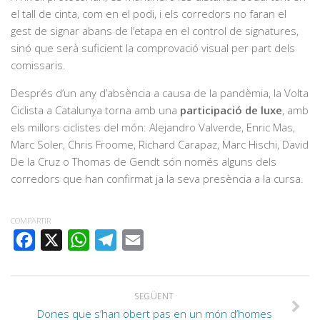
el tall de cinta, com en el podi, i els corredors no faran el
gest de signar abans de l’etapa en el control de signatures,
sinó que serà suficient la comprovació visual per part dels
comissaris.
Després d’un any d’absència a causa de la pandèmia, la Volta
Ciclista a Catalunya torna amb una
participació de luxe
, amb
els millors ciclistes del món: Alejandro Valverde, Enric Mas,
Marc Soler, Chris Froome, Richard Carapaz, Marc Hischi, David
De la Cruz o Thomas de Gendt són només alguns dels
corredors que han confirmat ja la seva presència a la cursa.
COMPARTIR
FACEBOOK
X
WHATSAPP
TELEGRAM
EMAIL
SEGÜENT
Dones que s’han obert pas en un món d’homes