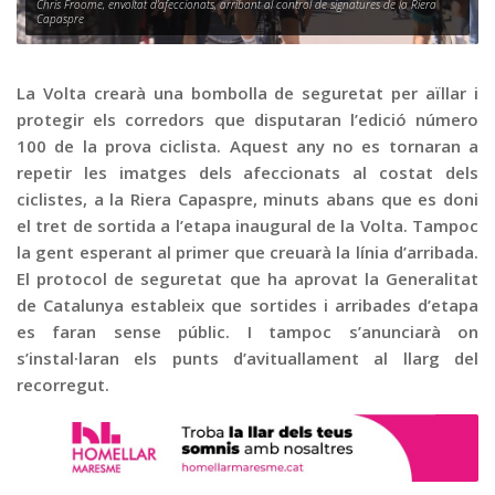
Graella
Chris Froome, envoltat d’afeccionats, arribant al control de signatures de la Riera
Capaspre
Publicitat
Contacte
La Volta crearà una bombolla de seguretat per aïllar i
protegir els corredors que disputaran l’edició número
100 de la prova ciclista. Aquest any no es tornaran a
repetir les imatges dels afeccionats al costat dels
ciclistes, a la Riera Capaspre, minuts abans que es doni
el tret de sortida a l’etapa inaugural de la Volta. Tampoc
la gent esperant al primer que creuarà la línia d’arribada.
El protocol de seguretat que ha aprovat la Generalitat
de Catalunya estableix que sortides i arribades d’etapa
es faran sense públic. I tampoc s’anunciarà on
s’instal·laran els punts d’avituallament al llarg del
recorregut.