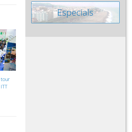
 tour
MITT