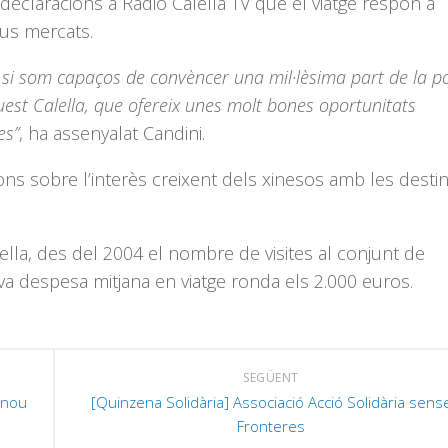
declaracions a Ràdio Calella TV que el viatge respon a
nous mercats.
 si som capaços de convèncer una mil·lèsima part de la p
quest Calella, que ofereix unes molt bones oportunitats
es”
, ha assenyalat Candini.
ns sobre l’interès creixent dels xinesos amb les desti
ella, des del 2004 el nombre de visites al conjunt de
eva despesa mitjana en viatge ronda els 2.000 euros.
SEGÜENT
 nou
[Quinzena Solidària] Associació Acció Solidària sens
Fronteres