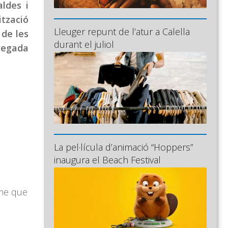
ldes i
ització
Lleuger repunt de l’atur a Calella
 de les
durant el juliol
 vegada
La pel·lícula d’animació “Hoppers”
inaugura el Beach Festival
sme que