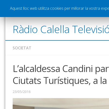
Notícies
Esports
Pòdcasts
Vídeos
Gra
Aquest lloc web utilitza cookies per millorar la vostra ex
Ràdio Calella Televisi
SOCIETAT
L’alcaldessa Candini pa
Ciutats Turístiques, a la
23/05/2016