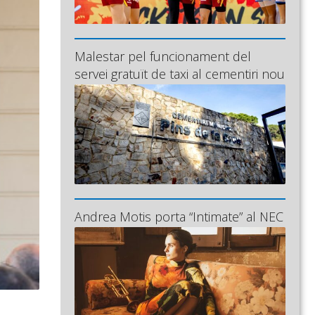
Malestar pel funcionament del
servei gratuït de taxi al cementiri nou
Andrea Motis porta “Intimate” al NEC