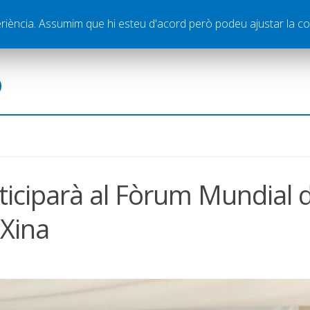
ella
Publicitat
Contacte
periència. Assumim que hi esteu d'acord però podeu ajustar la co
ó
rticiparà al Fòrum Mundial 
 Xina