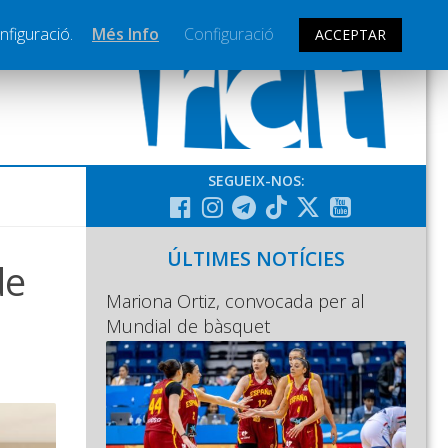
nfiguració.
Més Info
Configuració
ACCEPTAR
SEGUEIX-NOS:
ÚLTIMES NOTÍCIES
de
Mariona Ortiz, convocada per al
Mundial de bàsquet