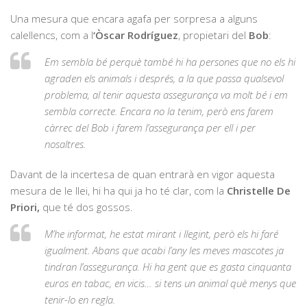
Una mesura que encara agafa per sorpresa a alguns
calellencs, com a l
‘Òscar
Rodríguez
, propietari del
Bob
:
Em sembla bé perquè també hi ha persones que no els hi
agraden els animals i després, a la que passa qualsevol
problema, al tenir aquesta assegurança va molt bé i em
sembla correcte. Encara no la tenim, però ens farem
càrrec del Bob i farem l’assegurança per ell i per
nosaltres.
Davant de la incertesa de quan entrarà en vigor aquesta
mesura de le llei, hi ha qui ja ho té clar, com la
Christelle De
Priori,
que té dos gossos.
M’he informat, he estat mirant i llegint, però els hi faré
igualment. Abans que acabi l’any les meves mascotes ja
tindran l’assegurança. Hi ha gent que es gasta cinquanta
euros en tabac, en vicis… si tens un animal què menys que
tenir-lo en regla.