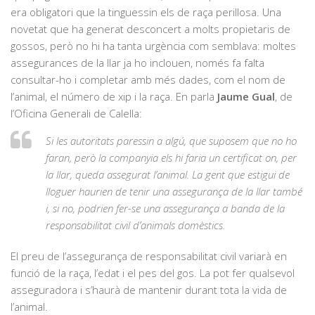
era obligatori que la tinguessin els de raça perillosa. Una
novetat que ha generat desconcert a molts propietaris de
gossos, però no hi ha tanta urgència com semblava: moltes
assegurances de la llar ja ho inclouen, només fa falta
consultar-ho i completar amb més dades, com el nom de
l’animal, el número de xip i la raça. En parla
Jaume Gual
, de
l’Oficina Generali de Calella:
Si les autoritats paressin a algú, que suposem que no ho
faran, però la companyia els hi faria un certificat on, per
la llar, queda assegurat l’animal. La gent que estigui de
lloguer haurien de tenir una assegurança de la llar també
i, si no, podrien fer-se una assegurança a banda de la
responsabilitat civil d’animals domèstics.
El preu de l’assegurança de responsabilitat civil variarà en
funció de la raça, l’edat i el pes del gos. La pot fer qualsevol
asseguradora i s’haurà de mantenir durant tota la vida de
l’animal.