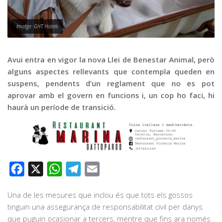
Graella
Publicitat
Imatge: GHT Hotels
Contacte
Avui entra en vigor la nova Llei de Benestar Animal, però
alguns aspectes rellevants que contempla queden en
suspens, pendents d’un reglament que no es pot
aprovar amb el govern en funcions i, un cop ho faci, hi
haurà un període de transició.
Facebook
X
WhatsApp
Telegram
Email
Una de les mesures que inclou és que tots els gossos
tinguin una assegurança de responsabilitat civil per danys
que puguin ocasionar a tercers, mentre que fins ara només