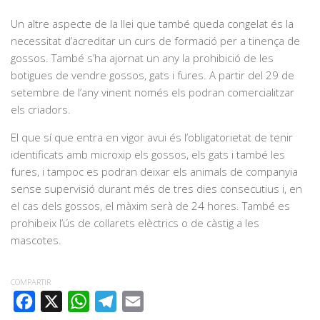
Un altre aspecte de la llei que també queda congelat és la
necessitat d’acreditar un curs de formació per a tinença de
gossos. També s’ha ajornat un any la prohibició de les
botigues de vendre gossos, gats i fures. A partir del 29 de
setembre de l’any vinent només els podran comercialitzar
els criadors.
El que sí que entra en vigor avui és l’obligatorietat de tenir
identificats amb microxip els gossos, els gats i també les
fures, i tampoc es podran deixar els animals de companyia
sense supervisió durant més de tres dies consecutius i, en
el cas dels gossos, el màxim serà de 24 hores. També es
prohibeix l’ús de collarets elèctrics o de càstig a les
mascotes.
COMPARTIR
FACEBOOK
X
WHATSAPP
TELEGRAM
EMAIL