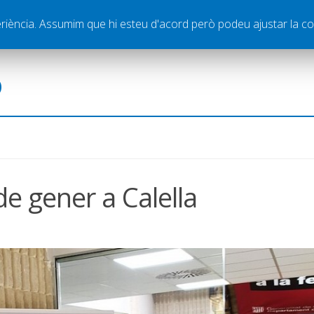
ella
Publicitat
Contacte
periència. Assumim que hi esteu d'acord però podeu ajustar la co
ó
de gener a Calella