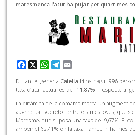
maresmenca l’atur ha pujat per quart mes co
Facebook
X
WhatsApp
Telegram
Email
Durant el gener a
Calella
hi ha hagut
996
person
taxa d’atur actual és de l’1
1,87%
i, respecte al g
La dinàmica de la comarca marca un augment de l
augmentat sobretot entre els més joves, que s’enf
Maresme, que suposa una taxa del 9,67%. El col·
arriben el 62,41% en la taxa. També hi ha més d