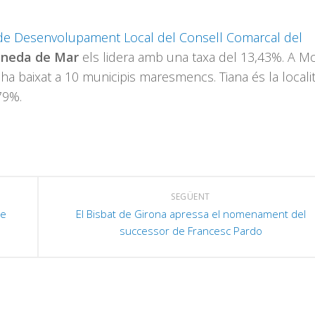
de Desenvolupament Local del Consell Comarcal del
ineda de Mar
els lidera amb una taxa del 13,43%. A M
a baixat a 10 municipis maresmencs. Tiana és la locali
79%.
SEGÜENT
de
El Bisbat de Girona apressa el nomenament del
successor de Francesc Pardo