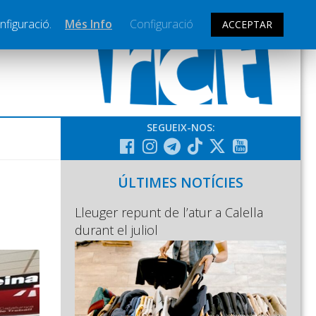
nfiguració.
Més Info
Configuració
ACCEPTAR
SEGUEIX-NOS:
ÚLTIMES NOTÍCIES
Lleuger repunt de l’atur a Calella
durant el juliol