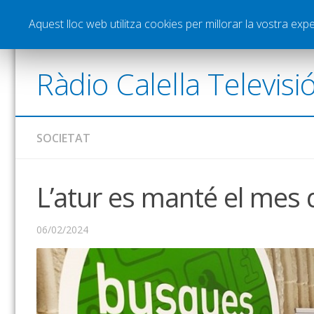
Notícies
Esports
Pòdcasts
Vídeos
Gra
Aquest lloc web utilitza cookies per millorar la vostra ex
Ràdio Calella Televisi
SOCIETAT
L’atur es manté el mes 
06/02/2024