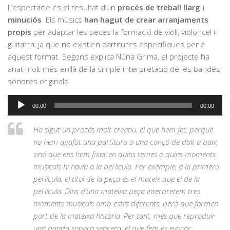
L’espectacle és el resultat d’un
procés de treball llarg i
minuciós
. Els músics
han hagut de crear arranjaments
propis
per adaptar les peces la formació de violí, violoncel i
guitarra, ja que no existien partitures específiques per a
aquest format. Segons explica Núria Grima, el projecte ha
anat molt més enllà de la simple interpretació de les bandes
sonores originals.
Reproductor
00:00
00:00
d'àudio
Ha sigut un procés molt creatiu, el que hem fet, perquè
no hem agafat una partitura o una cançó de dalt a baix,
sinó que ens hem fixat en quins temes o quins moments
musicals hi havia a la pel·lícula. Per exemple, a la primera
pel·lícula, el títol de la peça és el mateix que el de la
pel·lícula. Dins d’una mateixa peça interpretem tres
moments musicals amb estils diferents, però que formen
part de la mateixa història. Per tant, més que reproduir
una banda sonora sencera, el que fem és evocar