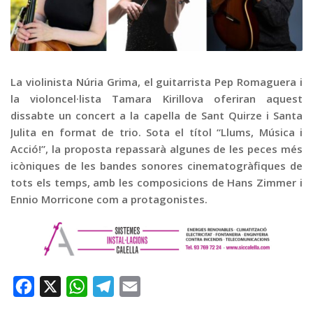
Graella
Publicitat
Contacte
La violinista Núria Grima, el guitarrista Pep Romaguera i
la violoncel·lista Tamara Kirillova oferiran aquest
dissabte un concert a la capella de Sant Quirze i Santa
Julita en format de trio. Sota el títol “Llums, Música i
Acció!”, la proposta repassarà algunes de les peces més
icòniques de les bandes sonores cinematogràfiques de
tots els temps, amb les composicions de Hans Zimmer i
Ennio Morricone com a protagonistes.
Facebook
X
WhatsApp
Telegram
Email