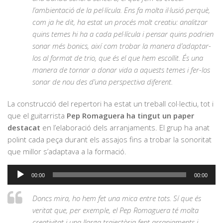
l’ambientació de la pel·lícula. Ens fa molta il·lusió perquè,
com ja he dit, ha estat un procés molt creatiu: analitzar
quins temes hi ha a cada pel·lícula i pensar quins podrien
sonar més bonics, així com trobar la manera d’adaptar-
los al format de trio, que és el que hem escollit. És una
manera de tornar a donar vida a aquests temes i fer-los
sonar de nou des d’una perspectiva diferent.
La construcció del repertori ha estat un treball col·lectiu, tot i
que el guitarrista
Pep Romaguera ha tingut un paper
destacat
en l’elaboració dels arranjaments. El grup ha anat
polint cada peça durant els assajos fins a trobar la sonoritat
que millor s’adaptava a la formació.
Reproductor
00:00
00:00
d'àudio
Doncs mira, ho hem fet una mica entre tots. Sí que és
veritat que, per exemple, el Pep Romaguera té molta
creativitat i una llarga trajectòria fent arranjaments i