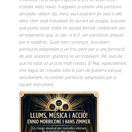
trobant idees noves. A vegades ja teníem una partitura
decidida i dèiem: Ep, mira, aquí podríem fer això o allò
altre. Hem anat treballant-ho durant els assajos, buscant
què podia sonar millor en aquest format i elaborant uns
arranjaments que, al cap i a la fi, són partitures úniques
per a nosaltres. Quan vam començar, buscàvem
partitures adaptades a un trio, però per a una formació
de violí, violoncel i guitarra no en trobàvem. Per això dic
que ha estat un procés molt creatiu. El Pep, especialment,
s’ha hagut de treballar tota la part de guitarra perquè,
senzillament, no existien partitures adaptades per a
aquest instrument.