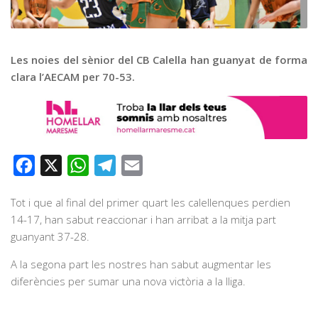
Graella
Publicitat
Contacte
Les noies del sènior del CB Calella han guanyat de forma
clara l’AECAM per 70-53.
Facebook
X
WhatsApp
Telegram
Email
Tot i que al final del primer quart les calellenques perdien
14-17, han sabut reaccionar i han arribat a la mitja part
guanyant 37-28.
A la segona part les nostres han sabut augmentar les
diferències per sumar una nova victòria a la lliga.