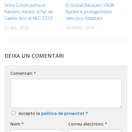
Anna Colom porta el
El Global Bàsquet i l’ADB
flamenc mestís al Far de
Barberà, protagonistes
Calella dins el NEC 2025
dels Jocs Adaptats
21 AG., 2025
30 MAIG, 2016
DEIXA UN COMENTARI
Comentari
*
Accepto la
política de privacitat
*
Nom
*
Correu electrònic
*