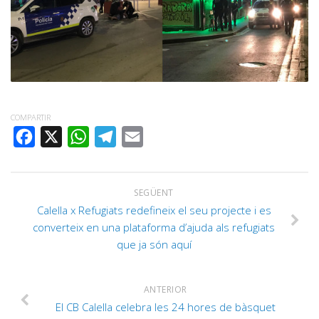
COMPARTIR
FACEBOOK
X
WHATSAPP
TELEGRAM
EMAIL
SEGÜENT
Calella x Refugiats redefineix el seu projecte i es
converteix en una plataforma d’ajuda als refugiats
que ja són aquí
ANTERIOR
El CB Calella celebra les 24 hores de bàsquet