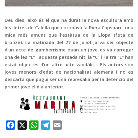
Graella
Publicitat
Deu dies, això és el que ha durat la nova escultura amb
Contacte
les lletres de Calella que coronava la Riera Capspare, una
mica més amunt que l’estàtua de la Llopa (feta de
bronze). La matinada del 27 de juliol ja va ser objecte
d’un acte de gamberrisme quan un jove es va carregar
una de les “L” i aquesta passada nit, la “C” i l’altra “L” han
estat objectes d’un altre acte vandàlic . Els autors són
joves menors d’edat de nacionalitat alemana i no es
descarta que pugui ser una represàlia per la detenció del
primer jove el dia anterior.
Facebook
X
WhatsApp
Telegram
Email