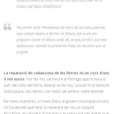
trobo cap tipus d’explicació
He parlat amb l’Alcaldessa de totes les accions policials
que s’estan duent a terme i el dilluns, tan punt ens
poguem reunir el dilluns amb els serveis juridics que ens
assessoren, també es prendran totes les accions que es
puguin.
La reparació de cadascuna de les lletres té un cost d’uns
9 mil euros
. Per fer-ho, cal treure el formigó que hi ha a la
part del sota del terra, aixecar-la de nou i posar-hi al damunt
l’estructura. Les lletres són fetes de pedra i vidre laminat.
De totes maneres, a hores d’ara, el govern municipal encara
no ha decidit què farà, si repararà de nou el conjunt
escultòric, el canviarà d’ubicació o el reforçarà per evitar que