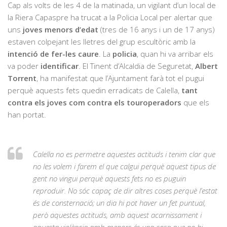
Cap als volts de les 4 de la matinada, un vigilant d’un local de
la Riera Capaspre ha trucat a la Policia Local per alertar que
uns
joves menors d’edat
(tres de 16 anys i un de 17 anys)
estaven colpejant les lletres del grup escultòric amb la
intenció de fer-les caure
. La
policia
, quan hi va arribar els
va poder
identificar
. El Tinent d’Alcaldia de Seguretat,
Albert
Torrent
, ha manifestat que l’Ajuntament farà tot el pugui
perquè aquests fets quedin erradicats de Calella,
tant
contra els joves com contra els touroperadors
que els
han portat.
Calella no es permetre aquestes actituds i tenim clar que
no les volem i farem el que calgui perquè aquest tipus de
gent no vingui perquè aquests fets no es puguin
reproduir. No sóc capaç de dir altres coses perquè l’estat
és de consternació; un dia hi pot haver un fet puntual,
però aquestes actituds, amb aquest acarnissament i
aquesta violència amb menors és una cosa que no hi