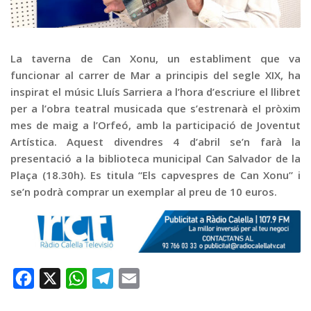
Graella
Publicitat
Contacte
La taverna de Can Xonu, un establiment que va
funcionar al carrer de Mar a principis del segle XIX, ha
inspirat el músic Lluís Sarriera a l’hora d’escriure el llibret
per a l’obra teatral musicada que s’estrenarà el pròxim
mes de maig a l’Orfeó, amb la participació de Joventut
Artística. Aquest divendres 4 d’abril se’n farà la
presentació a la biblioteca municipal Can Salvador de la
Plaça (18.30h). Es titula “Els capvespres de Can Xonu” i
se’n podrà comprar un exemplar al preu de 10 euros.
Facebook
X
WhatsApp
Telegram
Email