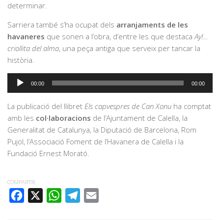
determinar.
Sarriera també s’ha ocupat dels
arranjaments de les
havaneres
que sonen a l’obra, d’entre les que destaca
Ay!…
criollita del alma
, una peça antiga que serveix per tancar la
història.
Reproductor
00:00
00:00
d'àudio
La publicació del llibret
Els capvespres de Can Xonu
ha comptat
amb les
col·laboracions
de l’Ajuntament de Calella, la
Generalitat de Catalunya, la Diputació de Barcelona, Rom
Pujol, l’Associació Foment de l’Havanera de Calella i la
Fundació Ernest Morató.
COMPARTIR
FACEBOOK
X
WHATSAPP
TELEGRAM
EMAIL