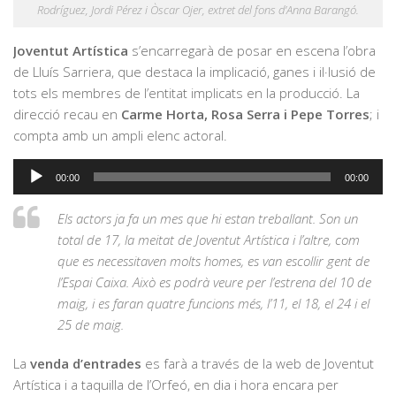
Rodríguez, Jordi Pérez i Òscar Ojer, extret del fons d’Anna Barangó.
Joventut Artística
s’encarregarà de posar en escena l’obra
de Lluís Sarriera, que destaca la implicació, ganes i il·lusió de
tots els membres de l’entitat implicats en la producció. La
direcció recau en
Carme Horta, Rosa Serra i Pepe Torres
; i
compta amb un ampli elenc actoral.
Reproductor
00:00
00:00
d'àudio
Els actors ja fa un mes que hi estan treballant. Son un
total de 17, la meitat de Joventut Artística i l’altre, com
que es necessitaven molts homes, es van escollir gent de
l’Espai Caixa. Això es podrà veure per l’estrena del 10 de
maig, i es faran quatre funcions més, l’11, el 18, el 24 i el
25 de maig.
La
venda d’entrades
es farà a través de la web de Joventut
Artística i a taquilla de l’Orfeó, en dia i hora encara per