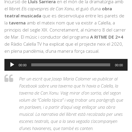
Incursió de
Lluís Sarriera
en el món de la dramatúrgia amb
el llibret
Els capvespres de Can Xonu
, el guió d’una
obra
teatral musicada
que es desenvolupa entre les parets de
la
taverna
amb el mateix nom que va existir a Calella, a
principis del segle XIX. Concretament, al número 8 del carrer
de Mar. El músic i conductor del programa
A RITME DE 2×4
de Ràdio Calella TV ha explicat que el projecte neix el 2020,
en plena pandèmia, d’una manera força casual.
Reproductor
00:00
00:00
d'àudio
Per un escrit que Josep Maria Colomer va publicar al
Facebook sobre una taverna que hi havia a Calella, la
taverna de Can Xonu. Vaig mirar d’on sortia, del segon
volum de “Calella típica” i vaig trobar uns paràgrafs que
en parlaven, i a partir d’aquí vaig enllaçar una obra
musical. La narrativa del llibret està recolzada per unes
escenes teatrals, que a la seva vegada s’acompanyen
d’unes havaneres, que també es canten.