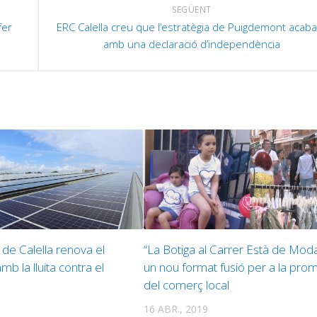
c
SEGÜENT
a
fer
ERC Calella creu que l’estratègia de Puigdemont acab
amb una declaració d’independència
a
p
i
o
d
e
v
de Calella renova el
“La Botiga al Carrer Està de Moda
 la lluita contra el
un nou format fusió per a la pro
del comerç local
16 ABR., 2019