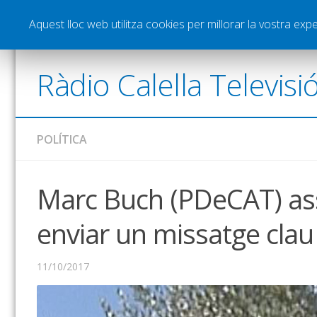
Notícies
Esports
Pòdcasts
Vídeos
Gra
Aquest lloc web utilitza cookies per millorar la vostra ex
Ràdio Calella Televisi
POLÍTICA
Marc Buch (PDeCAT) ass
enviar un missatge clau
11/10/2017