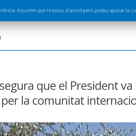
ella
Publicitat
Contacte
periència. Assumim que hi esteu d'acord però podeu ajustar la co
ó
egura que el President va
 per la comunitat internaci