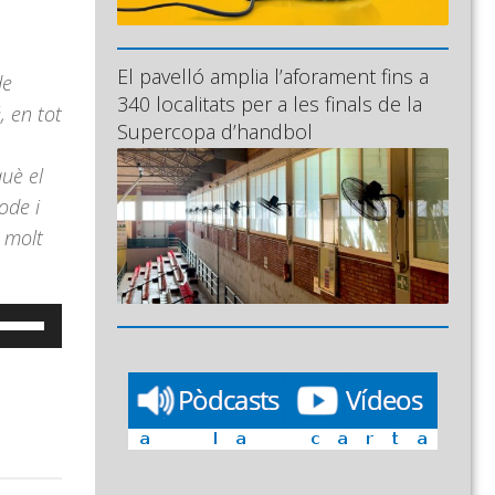
El pavelló amplia l’aforament fins a
de
340 localitats per a les finals de la
, en tot
Supercopa d’handbol
què el
ode i
r molt
eu
ervir
es
ecles
e
letxa