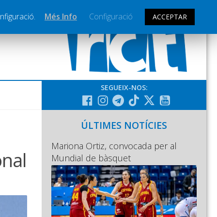
nfiguració.
Més Info
Configuració
ACCEPTAR
SEGUEIX-NOS:
ÚLTIMES NOTÍCIES
Mariona Ortiz, convocada per al
onal
Mundial de bàsquet