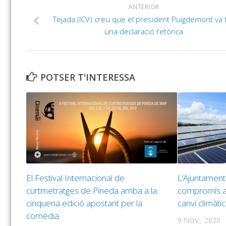
ANTERIOR
Tejada (ICV) creu que el president Puigdemont va 
una declaració retòrica
POTSER T'INTERESSA
El Festival Internacional de
L’Ajuntament 
curtmetratges de Pineda arriba a la
compromís amb
cinquena edició apostant per la
canvi climàtic
comèdia
9 NOV., 2020