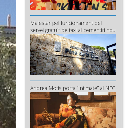
Malestar pel funcionament del
servei gratuït de taxi al cementiri nou
Andrea Motis porta “Intimate” al NEC