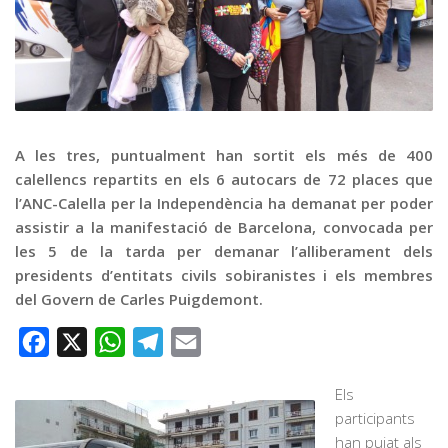
Graella
Publicitat
Contacte
A les tres, puntualment han sortit els més de 400
calellencs repartits en els 6 autocars de 72 places que
l’ANC-Calella per la Independència ha demanat per poder
assistir a la manifestació de Barcelona, convocada per
les 5 de la tarda per demanar l’alliberament dels
presidents d’entitats civils sobiranistes i els membres
del Govern de Carles Puigdemont.
Facebook
X
WhatsApp
Telegram
Email
Els
participants
han pujat als