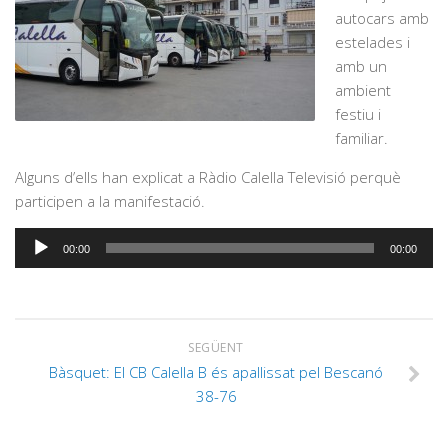
autocars amb
estelades i
amb un
ambient
festiu i
familiar.
Alguns d’ells han explicat a Ràdio Calella Televisió perquè
participen a la manifestació.
Reproductor
00:00
00:00
d'àudio
SEGÜENT
Bàsquet: El CB Calella B és apallissat pel Bescanó
38-76