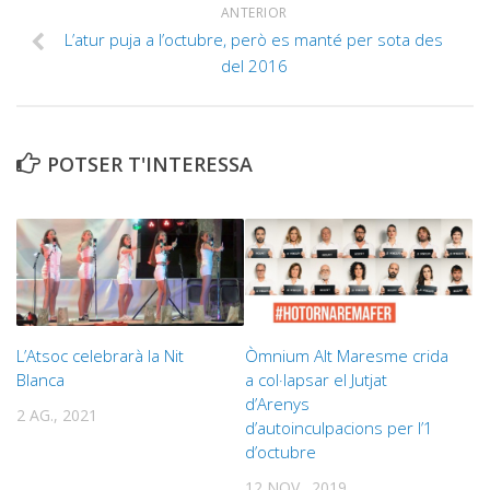
ANTERIOR
L’atur puja a l’octubre, però es manté per sota des
del 2016
POTSER T'INTERESSA
L’Atsoc celebrarà la Nit
Òmnium Alt Maresme crida
Blanca
a col·lapsar el Jutjat
d’Arenys
2 AG., 2021
d’autoinculpacions per l’1
d’octubre
12 NOV., 2019