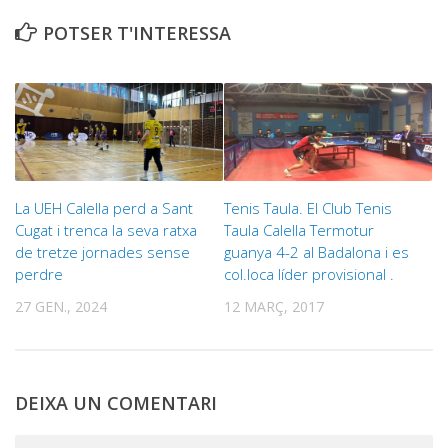
POTSER T'INTERESSA
La UEH Calella perd a Sant
Tenis Taula. ‪El Club Tenis
Cugat i trenca la seva ratxa
Taula Calella Termotur
de tretze jornades sense
guanya 4-2 al Badalona i es
perdre
col.loca líder provisional . ‬
27 GEN., 2024
12 MARÇ, 2017
DEIXA UN COMENTARI