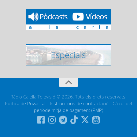
Ràdio Calella Televisió © 2026. Tots els drets reservats.
Política de Privacitat
-
Instruccions de contractació
-
Càlcul del
període mitjà de pagament (PMP)