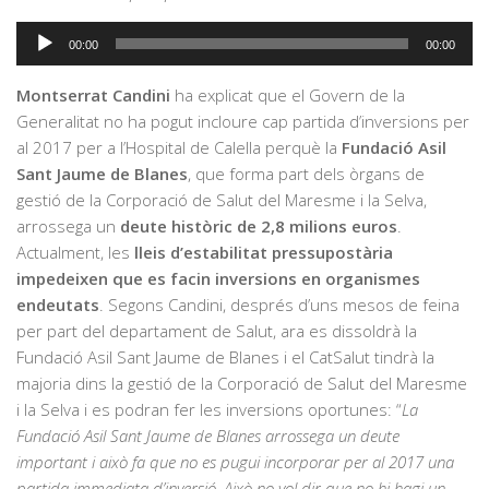
Reproductor
00:00
00:00
d'àudio
Montserrat Candini
ha explicat que el Govern de la
Generalitat no ha pogut incloure cap partida d’inversions per
al 2017 per a l’Hospital de Calella perquè la
Fundació Asil
Sant Jaume de Blanes
, que forma part dels òrgans de
gestió de la Corporació de Salut del Maresme i la Selva,
arrossega un
deute històric de 2,8 milions euros
.
Actualment, les
lleis d’estabilitat pressupostària
impedeixen que es facin inversions en organismes
endeutats
. Segons Candini, després d’uns mesos de feina
per part del departament de Salut, ara es dissoldrà la
Fundació Asil Sant Jaume de Blanes i el CatSalut tindrà la
majoria dins la gestió de la Corporació de Salut del Maresme
i la Selva i es podran fer les inversions oportunes: “
La
Fundació Asil Sant Jaume de Blanes arrossega un deute
important i això fa que no es pugui incorporar per al 2017 una
partida immediata d’inversió. Això no vol dir que no hi hagi un