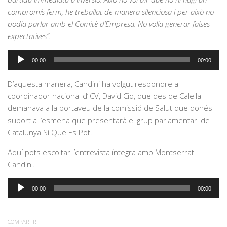
compromís ferm, he treballat de manera silenciosa i per això no
podia parlar amb el Comitè d’Empresa. No volia generar falses
expectatives”.
Reproductor
00:00
00:00
d'àudio
D’aquesta manera, Candini ha volgut respondre al
coordinador nacional d’ICV, David Cid, que des de Calella
demanava a la portaveu de la comissió de Salut que donés
suport a l’esmena que presentarà el grup parlamentari de
Catalunya Sí Que Es Pot.
Aquí pots escoltar l’entrevista íntegra amb Montserrat
Candini.
Reproductor
00:00
00:00
d'àudio
COMPARTIR