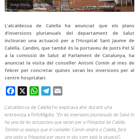
Graella
Imatge d'arxiu
Publicitat
Contacte
L’alcaldessa de Calella ha anunciat que els plans
d’inversions plurianuals del departament de Salut
inclouran una actuació per a l’Hospital Sant Jaume de
Calella. Candini, que també és la portaveu de Junts Pel Sí
a la comissió de Salut al Parlament de Catalunya, ha
anunciat la visita del conseller Antoni Comín al mes de
febrer per concretar quines seran les inversions per al
centre hospitalari.
Facebook
X
WhatsApp
Telegram
Email
L’alcaldessa de Calella ho explicava ahir durant una
entrevista a l’InfoMigdia: “
En les inversions plurianuals de Salut hi
ha una de les actuacions que seran per a l’Hospital de Calella.
També us avanço que el conseller Comín vindrà a Calella, farà
una visita a l’Hospital per veure in situ com està la situació”
.