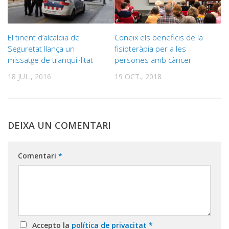
El tinent d’alcaldia de
Coneix els beneficis de la
Seguretat llança un
fisioteràpia per a les
missatge de tranquil·litat
persones amb càncer
18 JUL., 2016
19 OCT., 2018
DEIXA UN COMENTARI
Comentari
*
Accepto la
política de privacitat
*