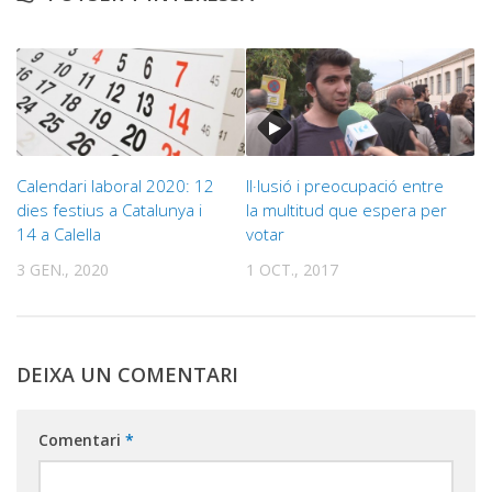
Calendari laboral 2020: 12
Il·lusió i preocupació entre
dies festius a Catalunya i
la multitud que espera per
14 a Calella
votar
3 GEN., 2020
1 OCT., 2017
DEIXA UN COMENTARI
Comentari
*