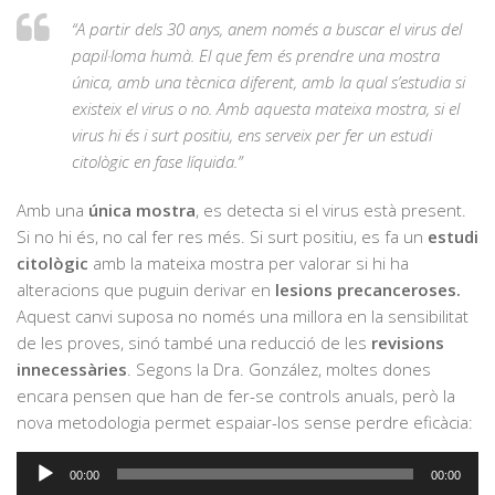
“A partir dels 30 anys, anem només a buscar el virus del
papil·loma humà. El que fem és prendre una mostra
única, amb una tècnica diferent, amb la qual s’estudia si
existeix el virus o no. Amb aquesta mateixa mostra, si el
virus hi és i surt positiu, ens serveix per fer un estudi
citològic en fase líquida.”
Amb una
única mostra
, es detecta si el virus està present.
Si no hi és, no cal fer res més. Si surt positiu, es fa un
estudi
citològic
amb la mateixa mostra per valorar si hi ha
alteracions que puguin derivar en
lesions precanceroses.
Aquest canvi suposa no només una millora en la sensibilitat
de les proves, sinó també una reducció de les
revisions
innecessàries
. Segons la Dra. González, moltes dones
encara pensen que han de fer-se controls anuals, però la
nova metodologia permet espaiar-los sense perdre eficàcia:
Reproductor
00:00
00:00
d'àudio