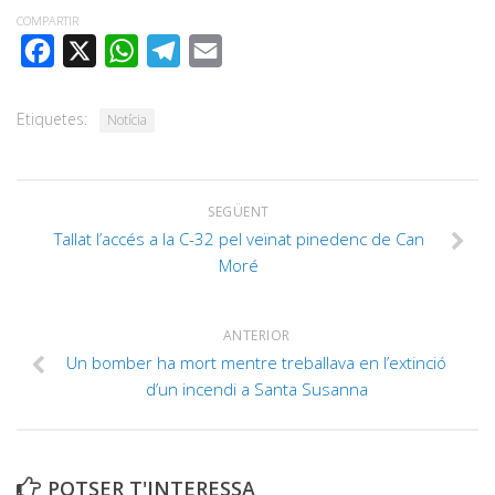
COMPARTIR
FACEBOOK
X
WHATSAPP
TELEGRAM
EMAIL
Etiquetes:
Notícia
SEGÜENT
Tallat l’accés a la C-32 pel veïnat pinedenc de Can
Moré
ANTERIOR
Un bomber ha mort mentre treballava en l’extinció
d’un incendi a Santa Susanna
POTSER T'INTERESSA