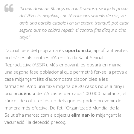
“Si una dona de 30 anys va a la llevadora, se li fa la prova
del VPH i és negativa, i no té relacions sexuals de risc, viu
amb una parella estable i en un entorn tranquil, pot estar
segura que no caldrà repetir el control fins d’aquí a cinc
anys.”
L’actual fase del programa és
oportunista
, aprofitant visites
ordinàries als centres d’Atenció a la Salut Sexual i
Reproductiva (ASSIR). Més endavant, es posarà en marxa
una segona fase poblacional que permetrà fer-se la prova a
casa mitjançant kits d’automostra disponibles a les
farmàcies. Amb una taxa mitjana de 30 casos nous a l’any i
una
incidència
de 7,5 casos per cada 100.000 habitants, el
càncer de coll uterí és un dels que es poden prevenir de
manera més efectiva. De fet, l’Organització Mundial de la
Salut s’ha marcat com a objectiu
eliminar-lo
mitjançant la
vacunació i la detecció precoç.