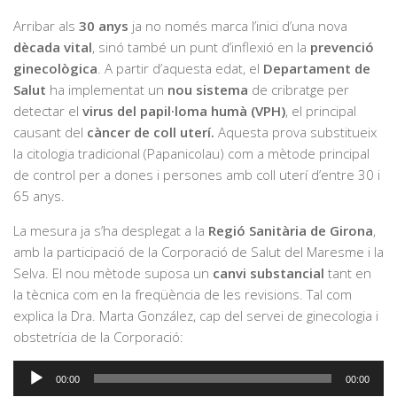
Arribar als
30 anys
ja no només marca l’inici d’una nova
dècada vital
, sinó també un punt d’inflexió en la
prevenció
ginecològica
. A partir d’aquesta edat, el
Departament de
Salut
ha implementat un
nou sistema
de cribratge per
detectar el
virus del papil·loma humà (VPH)
, el principal
causant del
càncer de coll uterí.
Aquesta prova substitueix
la citologia tradicional (Papanicolau) com a mètode principal
de control per a dones i persones amb coll uterí d’entre 30 i
65 anys.
La mesura ja s’ha desplegat a la
Regió Sanitària de Girona
,
amb la participació de la Corporació de Salut del Maresme i la
Selva. El nou mètode suposa un
canvi substancial
tant en
la tècnica com en la freqüència de les revisions. Tal com
explica la Dra. Marta González, cap del servei de ginecologia i
obstetrícia de la Corporació:
Reproductor
00:00
00:00
d'àudio