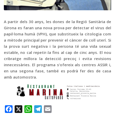
Graella
Publicitat
Contacte
A partir dels 30 anys, les dones de la Regió Sanitària de
Girona es faran una nova prova per detectar el virus del
papil·loma humà (VPH), que substitueix la citologia com
a mètode principal per prevenir el càncer de coll uterí. Si
la prova surt negativa i la persona té una vida sexual
estable, no cal repetir-la fins al cap de cinc anys. El nou
cribratge millora la detecció precoç i evita revisions
innecessàries. El programa s’ofereix als centres ASSIR i,
en una segona fase, també es podrà fer des de casa
amb automostra.
Facebook
X
WhatsApp
Telegram
Email