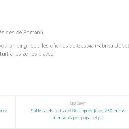
cés des de Romaní)
odran dirigir-se a les oficines de Gestvia (Fàbrica Llobet
tuït
a les zones blaves.
SEGÜENT
arca
Sol·licita els ajuts del Bo Lloguer Jove: 250 euros
mensuals per pagar el pis