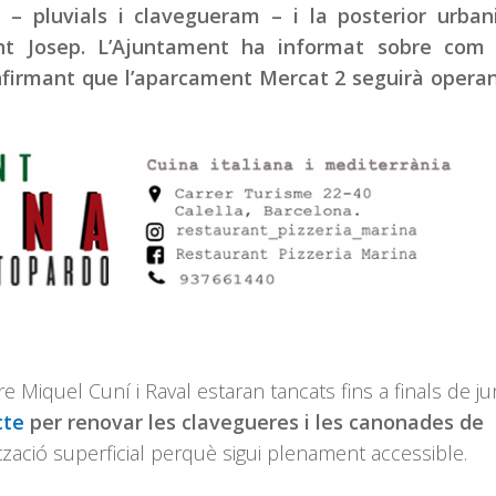
 – pluvials i clavegueram – i la posterior urban
 Sant Josep. L’Ajuntament ha informat sobre com
onfirmant que l’aparcament Mercat 2 seguirà oper
re Miquel Cuní i Raval estaran tancats fins a finals de j
cte
per renovar les clavegueres i les canonades de
ització superficial perquè sigui plenament accessible.