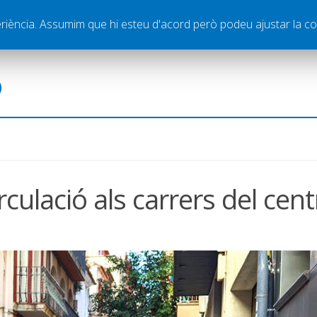
ella
Publicitat
Contacte
periència. Assumim que hi esteu d'acord però podeu ajustar la co
ó
rculació als carrers del cent