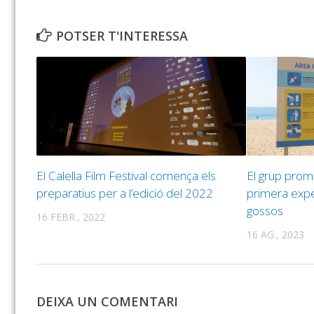
POTSER T'INTERESSA
El Calella Film Festival comença els
El grup promo
preparatius per a l’edició del 2022
primera exper
gossos
16 FEBR., 2022
16 AG., 2023
DEIXA UN COMENTARI