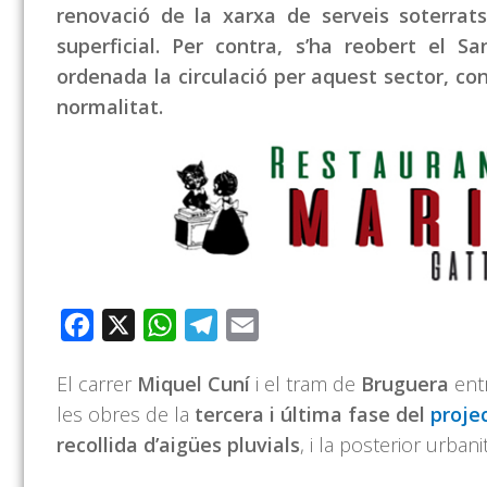
renovació de la xarxa de serveis soterrats
superficial. Per contra, s’ha reobert el
ordenada la circulació per aquest sector, c
normalitat.
Facebook
X
WhatsApp
Telegram
Email
El carrer
Miquel Cuní
i el tram de
Bruguera
ent
les obres de la
tercera i última fase del
proje
recollida d’aigües pluvials
, i la posterior urban