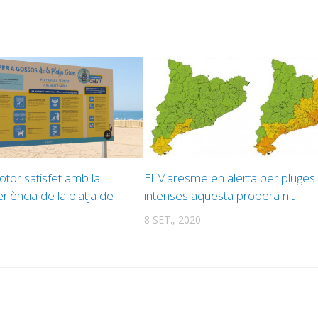
tor satisfet amb la
El Maresme en alerta per pluges
iència de la platja de
intenses aquesta propera nit
8 SET., 2020