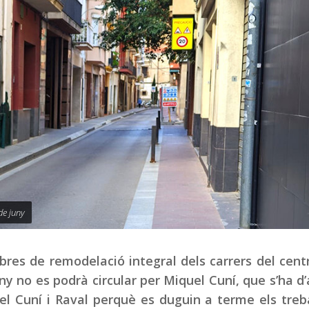
de juny
 obres de remodelació integral dels carrers del cent
uny no es podrà circular per Miquel Cuní, que s’ha d
el Cuní i Raval perquè es duguin a terme els treb