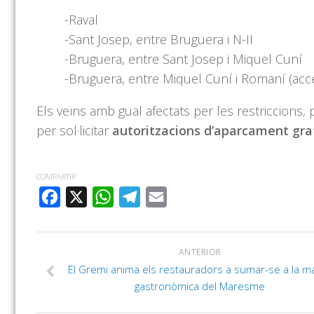
-Raval
-Sant Josep, entre Bruguera i N-II
-Bruguera, entre Sant Josep i Miquel Cuní
-Bruguera, entre Miquel Cuní i Romaní (ac
Els veïns amb gual afectats per les restriccions, p
per sol·licitar
autoritzacions d’aparcament gra
COMPARTIR
FACEBOOK
X
WHATSAPP
TELEGRAM
EMAIL
ANTERIOR
El Gremi anima els restauradors a sumar-se a la m
gastronòmica del Maresme