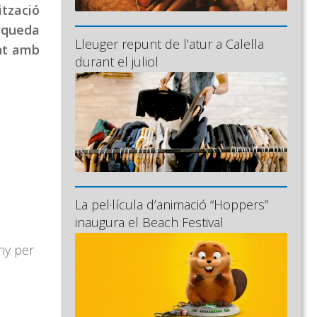
ització
 queda
Lleuger repunt de l’atur a Calella
ant amb
durant el juliol
La pel·lícula d’animació “Hoppers”
inaugura el Beach Festival
uny per