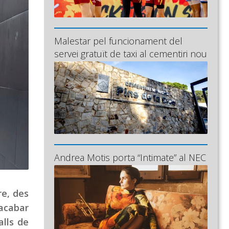
Malestar pel funcionament del
servei gratuït de taxi al cementiri nou
Andrea Motis porta “Intimate” al NEC
re, des
’acabar
alls de