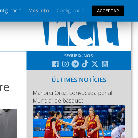
nfiguració.
Més Info
Configuració
ACCEPTAR
SEGUEIX-NOS:
ÚLTIMES NOTÍCIES
re
Mariona Ortiz, convocada per al
Mundial de bàsquet