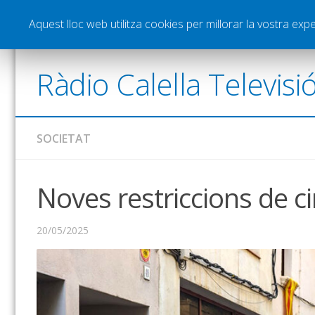
Notícies
Esports
Pòdcasts
Vídeos
Gra
Aquest lloc web utilitza cookies per millorar la vostra ex
Ràdio Calella Televisi
SOCIETAT
Noves restriccions de ci
20/05/2025