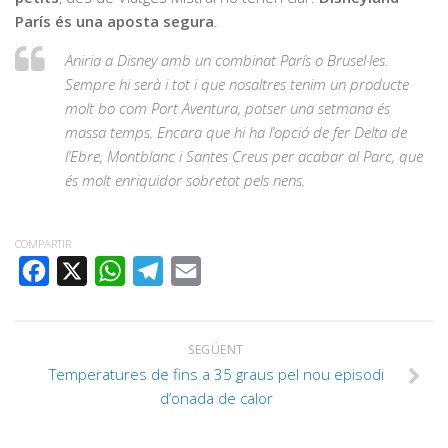
París és una aposta segura
.
Aniria a Disney amb un combinat París o Brusel·les.
Sempre hi serà i tot i que nosaltres tenim un producte
molt bo com Port Aventura, potser una setmana és
massa temps. Encara que hi ha l’opció de fer Delta de
l’Ebre, Montblanc i Santes Creus per acabar al Parc, que
és molt enriquidor sobretot pels nens.
COMPARTIR
FACEBOOK
X
WHATSAPP
TELEGRAM
EMAIL
SEGÜENT
Temperatures de fins a 35 graus pel nou episodi
d’onada de calor