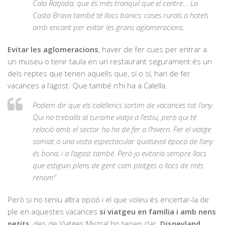
Cala Ratjada; que és més tranquil que el centre… La
Costa Brava també té llocs bonics: cases rurals o hotels
amb encant per evitar les grans aglomeracions.
Evitar les aglomeracions
, haver de fer cues per entrar a
un museu o tenir taula en un restaurant segurament és un
dels reptes que tenen aquells que, sí o sí, han de fer
vacances a l’agost. Que també n’hi ha a Calella.
Podem dir que els calellencs sortim de vacances tot l’any.
Qui no treballa al turisme viatja a l’estiu, però qui té
relació amb el sector ho ha de fer a l’hivern. Fer el viatge
somiat o una visita espectacular qualsevol època de l’any
és bona; i a l’agost també. Però jo evitaria sempre llocs
que estiguin plens de gent com platges o llocs de més
renom”
Però si no teniu altra opció i el que voleu és encertar-la de
ple en aquestes vacances
si viatgeu en família i amb nens
petits
, des de Viatges Mistral ho tenen clar.
Disneyland