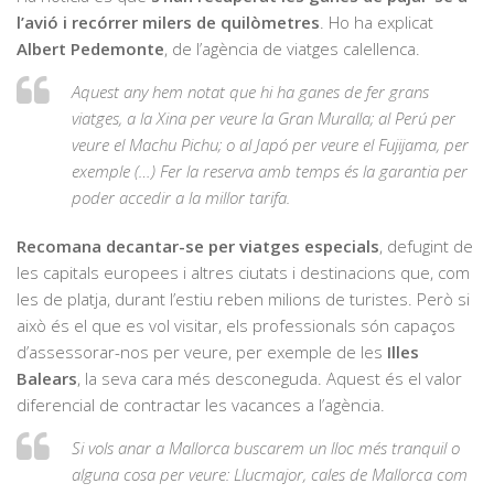
l’avió i recórrer milers de quilòmetres
. Ho ha explicat
Albert Pedemonte
, de l’agència de viatges calellenca.
Aquest any hem notat que hi ha ganes de fer grans
viatges, a la Xina per veure la Gran Muralla; al Perú per
veure el Machu Pichu; o al Japó per veure el Fujijama, per
exemple (…) Fer la reserva amb temps és la garantia per
poder accedir a la millor tarifa.
Recomana decantar-se per viatges especials
, defugint de
les capitals europees i altres ciutats i destinacions que, com
les de platja, durant l’estiu reben milions de turistes. Però si
això és el que es vol visitar, els professionals són capaços
d’assessorar-nos per veure, per exemple de les
Illes
Balears
, la seva cara més desconeguda. Aquest és el valor
diferencial de contractar les vacances a l’agència.
Si vols anar a Mallorca buscarem un lloc més tranquil o
alguna cosa per veure: Llucmajor, cales de Mallorca com