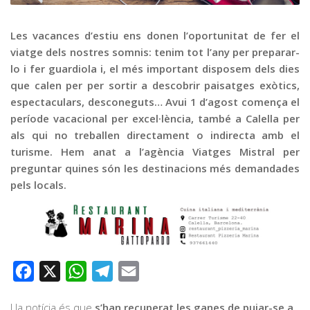
Graella
Publicitat
Les vacances d’estiu ens donen l’oportunitat de fer el
viatge dels nostres somnis: tenim tot l’any per preparar-
Contacte
lo i fer guardiola i, el més important disposem dels dies
que calen per per sortir a descobrir paisatges exòtics,
espectaculars, desconeguts… Avui 1 d’agost comença el
període vacacional per excel·lència, també a Calella per
als qui no treballen directament o indirecta amb el
turisme. Hem anat a l’agència Viatges Mistral per
preguntar quines són les destinacions més demandades
pels locals.
Facebook
X
WhatsApp
Telegram
Email
I la notícia és que
s’han recuperat les ganes de pujar-se a