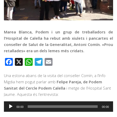
Graella
Publicitat
Contacte
Marea Blanca, Podem i un grup de treballadors de
l’Hospital de Calella ha rebut amb xiulets i pancartes el
conseller de Salut de la Generalitat, Antoni Comín. «Prou
retallades» era un dels lemes més cridats.
Facebook
X
WhatsApp
Telegram
Email
Una estona abans de la visita del conseller Comín, a l’Info
Migdia hem pogut parlar amb
Felipe Pareja, de Podem
Sanitat del Cercle Podem Calella
i metge de l’Hospital Sant
Jaume. Aquesta és l’entrevista:
Reproductor
00:00
00:00
d'àudio