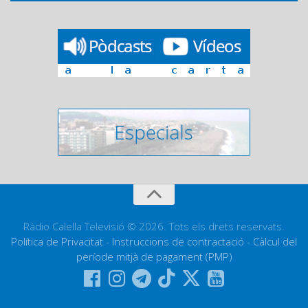
Ràdio Calella Televisió © 2026. Tots els drets reservats.
Política de Privacitat
-
Instruccions de contractació
-
Càlcul del
període mitjà de pagament (PMP)