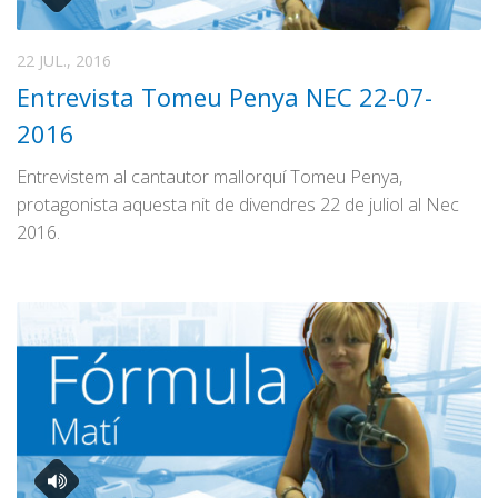
Amunt Maduixots
Bon Dia
22 JUL., 2016
Camelot
Entrevista Tomeu Penya NEC 22-07-
La Ciutat
2016
CMX en sintonia
Entrevistem al cantautor mallorquí Tomeu Penya,
Elles van amb camper
protagonista aquesta nit de divendres 22 de juliol al Nec
Microcontes
2016.
NEC: El pòdcast
Només faltava això
Ràdio Culturitza’t
Rànquing RC
Records Guinness
Temps d’estiu