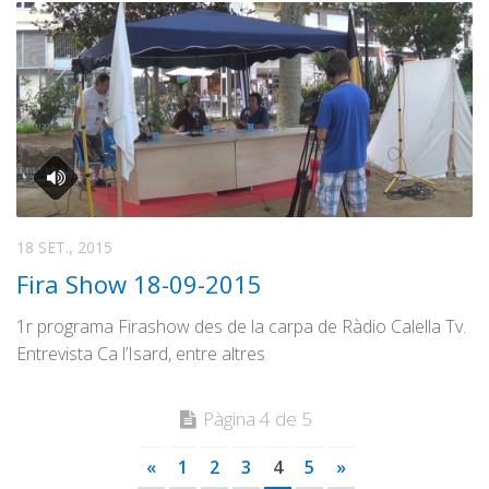
18 SET., 2015
Fira Show 18-09-2015
1r programa Firashow des de la carpa de Ràdio Calella Tv.
Entrevista Ca l’Isard, entre altres
Pàgina 4 de 5
«
1
2
3
4
5
»