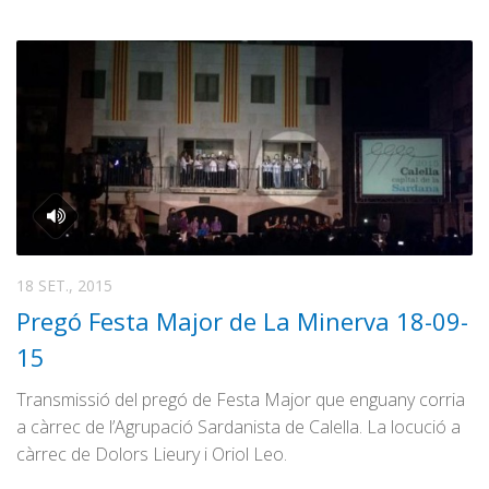
18 SET., 2015
Pregó Festa Major de La Minerva 18-09-
15
Transmissió del pregó de Festa Major que enguany corria
a càrrec de l’Agrupació Sardanista de Calella. La locució a
càrrec de Dolors Lieury i Oriol Leo.