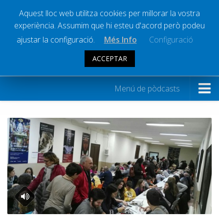
Aquest lloc web utilitza cookies per millorar la vostra
experiència. Assumim que hi esteu d'acord però podeu
Ràdio Calella Televisió
Notícies
ajustar la configuració.
Més Info
Configuració
Comunicació
ACCEPTAR
PÒDCASTS:
ESPECIALS
Cultura
Política
Menú de pòdcasts
Societat
Informatius
Successos
Programes
Esports
A ritme de 2 x 4
La Banqueta
La Banqueta
Transmissions Esportives
Calella va d’anècdotes
Pòdcasts
Coblejant
Vídeos
Congo Jazz Square