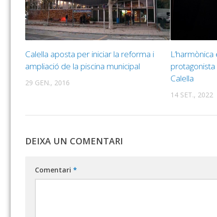
Calella aposta per iniciar la reforma i
L’harmònica 
ampliació de la piscina municipal
protagonista
Calella
29 GEN., 2016
14 SET., 2022
DEIXA UN COMENTARI
Comentari
*