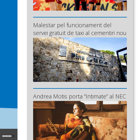
Malestar pel funcionament del
servei gratuït de taxi al cementiri nou
Andrea Motis porta “Intimate” al NEC