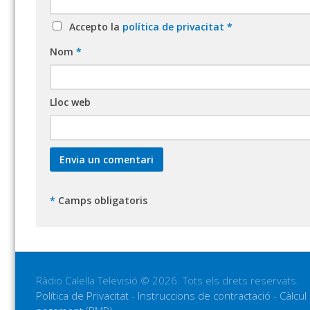
Accepto la
política de privacitat
*
Nom
*
Lloc web
*
Camps obligatoris
Ràdio Calella Televisió © 2026. Tots els drets reservats.
Política de Privacitat
-
Instruccions de contractació
-
Càlcul