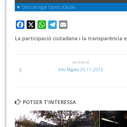
▼ Descarregar l'arxiu d'àudio
Facebook
X
WhatsApp
Telegram
Email
La participació ciutadana i la transparència e
ANTERIOR
Info Migdia 20-11-2015
POTSER T'INTERESSA