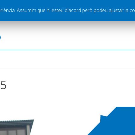
ella
Publicitat
Contacte
periència. Assumim que hi esteu d'acord però podeu ajustar la co
ó
15