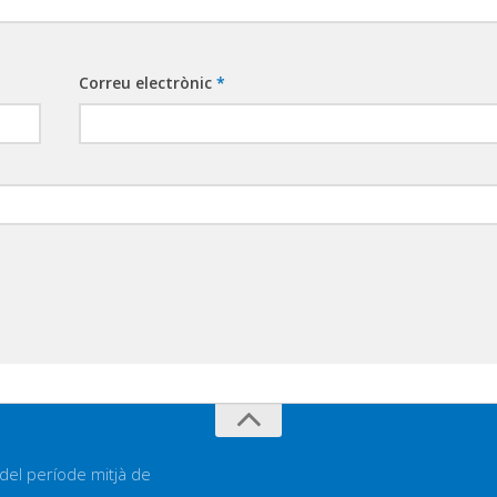
Correu electrònic
*
 del període mitjà de