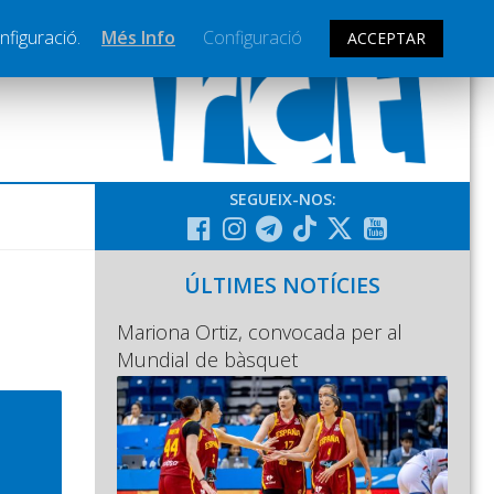
nfiguració.
Més Info
Configuració
ACCEPTAR
SEGUEIX-NOS:
ÚLTIMES NOTÍCIES
Mariona Ortiz, convocada per al
Mundial de bàsquet