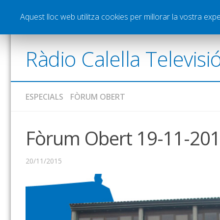
Notícies
Esports
Pòdcasts
Vídeos
Gra
Aquest lloc web utilitza cookies per millorar la vostra ex
Ràdio Calella Televisi
ESPECIALS
FÒRUM OBERT
Fòrum Obert 19-11-20
20/11/2015