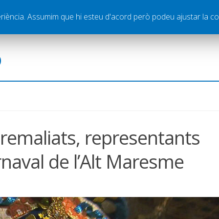
ella
Publicitat
Contacte
periència. Assumim que hi esteu d'acord però podeu ajustar la co
ó
tremaliats, representants
rnaval de l’Alt Maresme