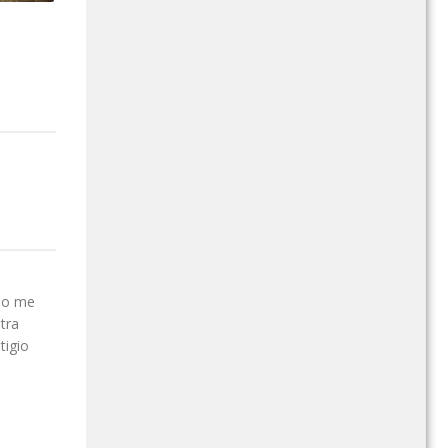
 no me
tra
tigio