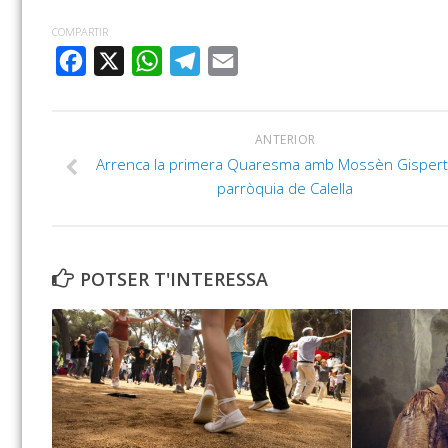
COMPARTIR
FACEBOOK
X
WHATSAPP
TELEGRAM
EMAIL
ANTERIOR
Arrenca la primera Quaresma amb Mossèn Gispert 
parròquia de Calella
POTSER T'INTERESSA