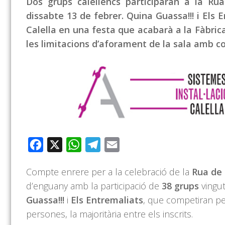
Dos grups calellencs participaran a la Ru
dissabte 13 de febrer. Quina Guassa!!! i Els 
Calella en una festa que acabarà a la Fàbrica
les limitacions d’aforament de la sala amb 
Facebook
X
WhatsApp
Telegram
Email
Compte enrere per a la celebració de la
Rua de 
d’enguany amb la participació de
38 grups
vingut
Guassa!!!
i
Els Entremaliats
, que competiran pe
persones, la majoritària entre els inscrits.