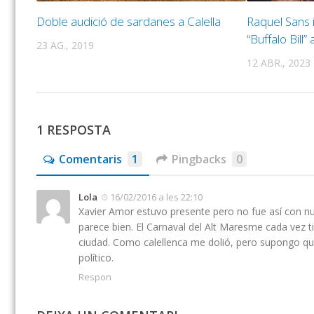
Doble audició de sardanes a Calella
Raquel Sans
“Buffalo Bill” 
23 AG., 2019
12 ABR., 2023
1 RESPOSTA
Comentaris
1
Pingbacks
0
Lola
16/02/2016 a les 22:10
Xavier Amor estuvo presente pero no fue así con nue
parece bien. El Carnaval del Alt Maresme cada vez t
ciudad. Como calellenca me dolió, pero supongo que 
político.
Respon