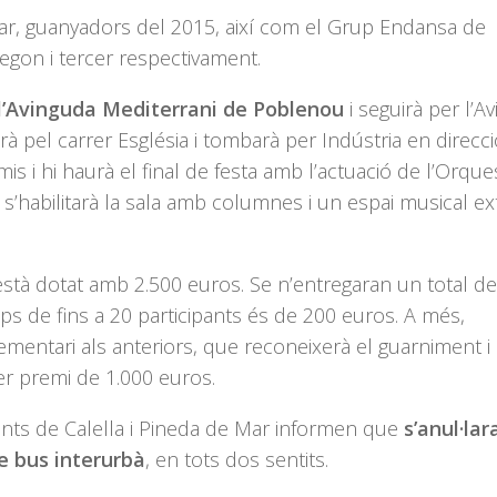
r, guanyadors del 2015, així com el Grup Endansa de
segon i tercer respectivament.
e l’Avinguda Mediterrani de Poblenou
i seguirà per l’A
à pel carrer Església i tombarà per Indústria en direcci
mis i hi haurà el final de festa amb l’actuació de l’Orque
 s’habilitarà la sala amb columnes i un espai musical ex
à dotat amb 2.500 euros. Se n’entregaran un total de 
ps de fins a 20 participants és de 200 euros. A més,
mentari als anteriors, que reconeixerà el guarniment i
er premi de 1.000 euros.
ents de Calella i Pineda de Mar informen que
s’anul·lar
de bus interurbà
, en tots dos sentits.