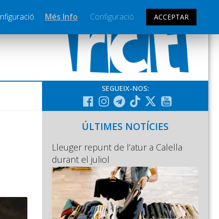
nfiguració.
Més Info
Configuració
ACCEPTAR
SEGUEIX-NOS:
ÚLTIMES NOTÍCIES
Lleuger repunt de l’atur a Calella
durant el juliol