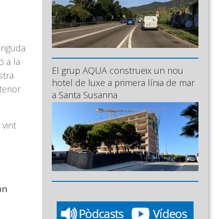
vinguda
ó a la
El grup AQUA construeix un nou
stra
hotel de luxe a primera línia de mar
terior
a Santa Susanna
vint
an