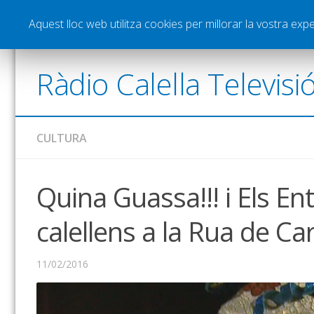
Notícies
Esports
Pòdcasts
Vídeos
Gra
Aquest lloc web utilitza cookies per millorar la vostra ex
Ràdio Calella Televisi
CULTURA
Quina Guassa!!! i Els En
calellens a la Rua de Ca
11/02/2016