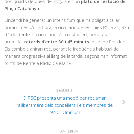
dos quarts de dues del migdia en un
plafó de l’estació de
Plaça Catalunya
.
L’incendi ha generat un intens fum que ha obligat a tallar,
durant més d’una hora, la circulació de les línies R1, RG1, R3 i
R4 de Renfe. La circulació s’ha restablert, però s’han
acumulat
retards d’entre 30 i 45 minuts
arran de l’incident.
Els combois aniran recuperant la freqüència habitual de
manera progressiva al llarg de la tarda, segons han informat
fonts de Renfe a Ràdio Calella TV.
SEGÜENT
El PSC presenta una moció per reclamar
l’alliberament dels consellers i els membres de
l’ANC i Òmnium
ANTERIOR