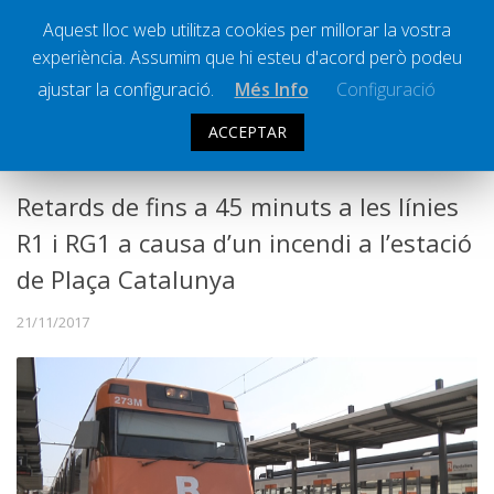
Aquest lloc web utilitza cookies per millorar la vostra
experiència. Assumim que hi esteu d'acord però podeu
Ràdio Calella Televisió
Notícies
ajustar la configuració.
Més Info
Configuració
Comunicació
ACCEPTAR
SOCIETAT
Cultura
Política
Retards de fins a 45 minuts a les línies
Societat
R1 i RG1 a causa d’un incendi a l’estació
Successos
de Plaça Catalunya
Esports
21/11/2017
La Banqueta
Transmissions Esportives
Pòdcasts
Vídeos