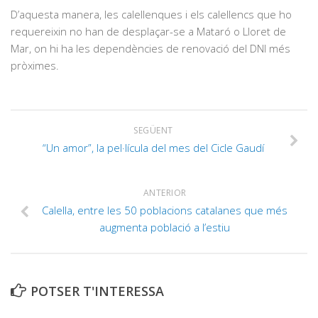
D’aquesta manera, les calellenques i els calellencs que ho
requereixin no han de desplaçar-se a Mataró o Lloret de
Mar, on hi ha les dependències de renovació del DNI més
pròximes.
SEGÜENT
“Un amor”, la pel·lícula del mes del Cicle Gaudí
ANTERIOR
Calella, entre les 50 poblacions catalanes que més
augmenta població a l’estiu
POTSER T'INTERESSA