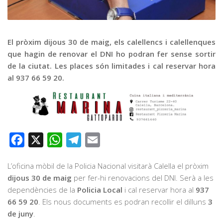
Graella
Publicitat
Contacte
El pròxim dijous 30 de maig, els calellencs i calellenques
que hagin de renovar el DNI ho podran fer sense sortir
de la ciutat. Les places són limitades i cal reservar hora
al 937 66 59 20.
Facebook
X
WhatsApp
Telegram
Email
L’oficina mòbil de la Policia Nacional visitarà Calella el pròxim
dijous 30 de maig
per fer-hi renovacions del DNI. Serà a les
dependències de la
Policia Local
i cal reservar hora al
937
66 59 20
. Els nous documents es podran recollir el dilluns
3
de juny
.