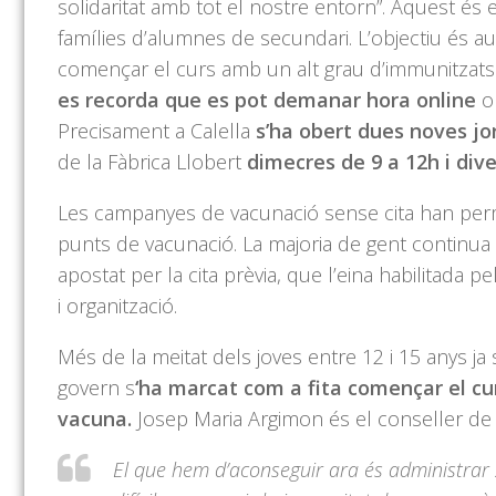
solidaritat amb tot el nostre entorn”. Aquest és 
famílies d’alumnes de secundari. L’objectiu és a
començar el curs amb un alt grau d’immunitzats
es recorda que es pot demanar hora online
o 
Precisament a Calella
s’ha obert dues noves jo
de la Fàbrica Llobert
dimecres de 9 a 12h i div
Les campanyes de vacunació sense cita han per
punts de vacunació. La majoria de gent continua
apostat per la cita prèvia, que l’eina habilitada 
i organització.
Més de la meitat dels joves entre 12 i 15 anys j
govern s
‘ha marcat com a fita començar el c
vacuna.
Josep Maria Argimon és el conseller de 
El que hem d’aconseguir ara és administrar