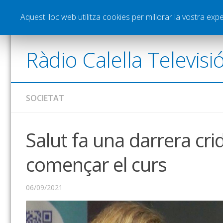
Notícies
Esports
Pòdcasts
Vídeos
Gra
Aquest lloc web utilitza cookies per millorar la vostra ex
Ràdio Calella Televisi
SOCIETAT
Salut fa una darrera cr
començar el curs
06/09/2021