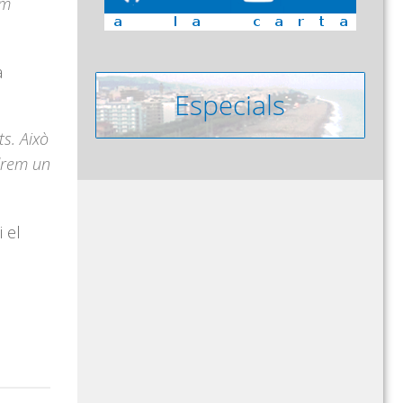
im
a
s. Això
drem un
 el