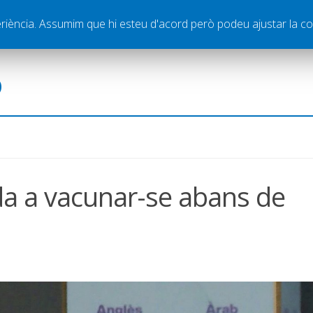
ella
Publicitat
Contacte
periència. Assumim que hi esteu d'acord però podeu ajustar la co
ó
ida a vacunar-se abans de