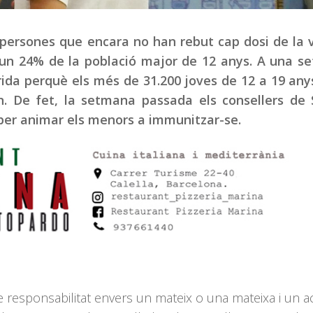
0 persones que encara no han rebut cap dosi de la
a un 24% de la població major de 12 anys. A una 
rida perquè els més de 31.200 joves de 12 a 19 any
. De fet, la setmana passada els consellers de S
 per animar els menors a immunitzar-se.
de responsabilitat envers un mateix o una mateixa i un a