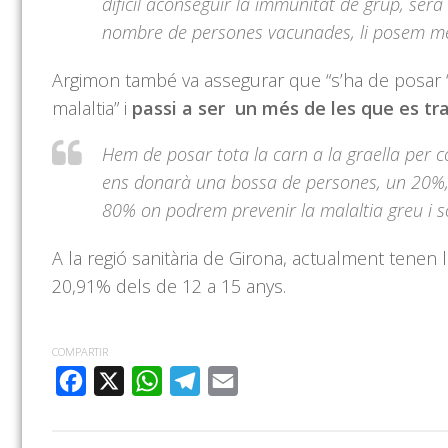
difícil aconseguir la immunitat de grup, ser
nombre de persones vacunades, li posem més d
Argimon també va assegurar que “s’ha de posar “tot
malaltia” i
passi a ser un més de les que es tr
Hem de posar tota la carn a la graella per c
ens donarà una bossa de persones, un 20%,
80% on podrem prevenir la malaltia greu i s
A la regió sanitària de Girona, actualment tenen 
20,91% dels de 12 a 15 anys.
COMPARTIR
FACEBOOK
X
WHATSAPP
TELEGRAM
EMAIL