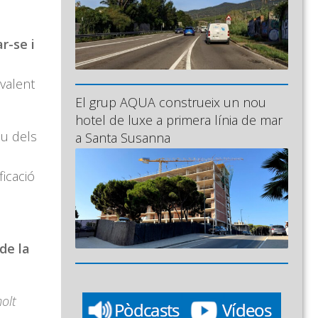
r-se i
ivalent
El grup AQUA construeix un nou
hotel de luxe a primera línia de mar
u dels
a Santa Susanna
ficació
de la
olt