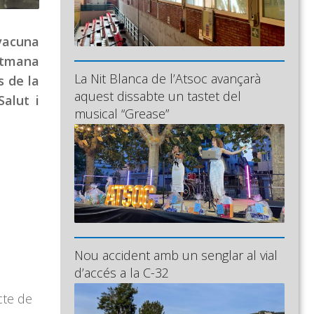
 vacuna
setmana
La Nit Blanca de l’Atsoc avançarà
s de la
aquest dissabte un tastet del
alut i
musical “Grease”
Nou accident amb un senglar al vial
d’accés a la C-32
cte de