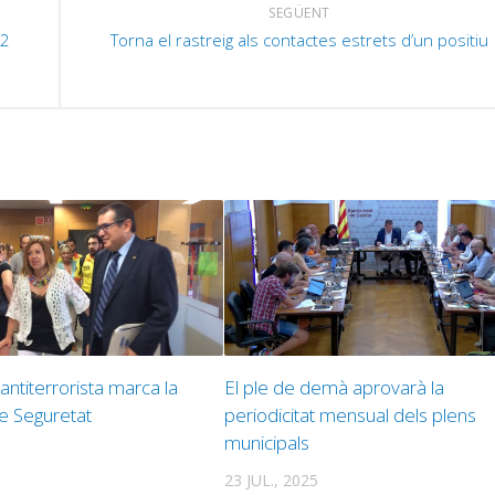
SEGÜENT
32
Torna el rastreig als contactes estrets d’un positiu
antiterrorista marca la
El ple de demà aprovarà la
de Seguretat
periodicitat mensual dels plens
municipals
23 JUL., 2025