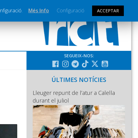
nfiguració.
Més Info
Configuració
ACCEPTAR
SEGUEIX-NOS:
ÚLTIMES NOTÍCIES
Lleuger repunt de l’atur a Calella
durant el juliol