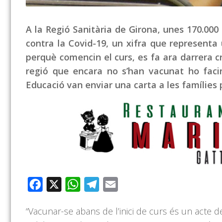
A la Regió Sanitària de Girona, unes 170.00
contra la Covid-19, un xifra que represent
perquè comencin el curs, es fa ara darrera c
regió que encara no s’han vacunat ho facin
Educació van enviar una carta a les famílies
Facebook
X
WhatsApp
Telegram
Email
“Vacunar-se abans de l’inici de curs és un acte 