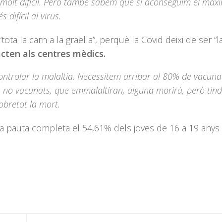
à molt difícil. Però també sabem que si aconseguim el màx
ifícil al virus.
a la carn a la graella”, perquè la Covid deixi de ser “l
acten als centres mèdics.
ontrolar la malaltia. Necessitem arribar al 80% de vacunat
 no vacunats, que emmalaltiran, alguna morirà, però tin
obretot la mort.
la pauta completa el 54,61% dels joves de 16 a 19 anys i