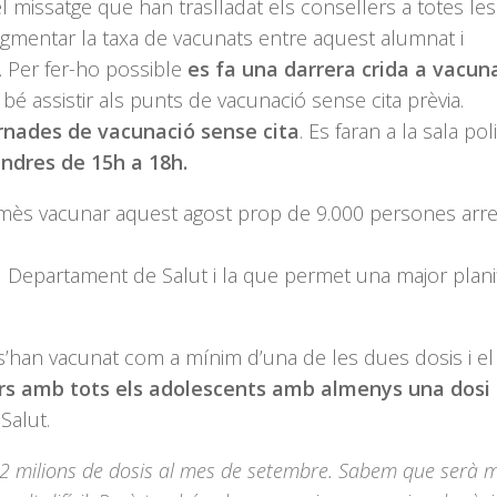
el missatge que han traslladat els consellers a totes les
ugmentar la taxa de vacunats entre aquest alumnat i
. Per fer-ho possible
es fa una darrera crida a vacuna
bé assistir als punts de vacunació sense cita prèvia.
rnades de vacunació sense cita
. Es faran a la sala pol
endres de 15h a 18h.
mès vacunar aquest agost prop de 9.000 persones arre
pel Departament de Salut i la que permet una major plani
a s’han vacunat com a mínim d’una de les dues dosis i el
urs amb tots els adolescents amb almenys una dosi 
Salut.
 2 milions de dosis al mes de setembre. Sabem que serà m