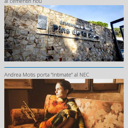
al cementiri nou
Andrea Motis porta “Intimate” al NEC