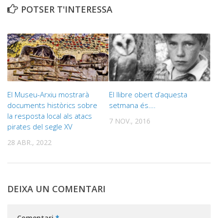
POTSER T'INTERESSA
El Museu-Arxiu mostrarà
El llibre obert d’aquesta
documents històrics sobre
setmana és….
la resposta local als atacs
7 NOV., 2016
pirates del segle XV
28 ABR., 2022
DEIXA UN COMENTARI
Comentari
*