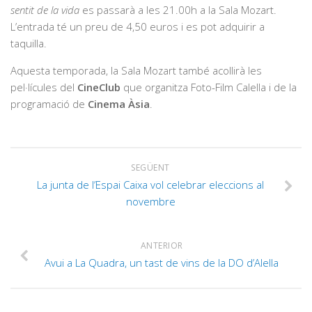
sentit de la vida
es passarà a les 21.00h a la Sala Mozart.
L’entrada té un preu de 4,50 euros i es pot adquirir a
taquilla.
Aquesta temporada, la Sala Mozart també acollirà les
pel·lícules del
CineClub
que organitza Foto-Film Calella i de la
programació de
Cinema Àsia
.
SEGÜENT
La junta de l’Espai Caixa vol celebrar eleccions al
novembre
ANTERIOR
Avui a La Quadra, un tast de vins de la DO d’Alella