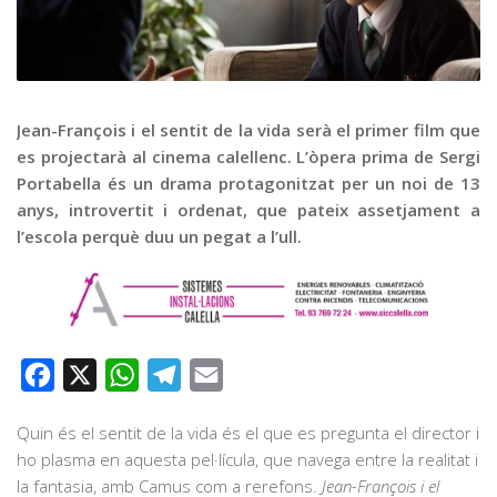
Graella
Publicitat
Contacte
Jean-François i el sentit de la vida serà el primer film que
es projectarà al cinema calellenc. L’òpera prima de Sergi
Portabella és un drama protagonitzat per un noi de 13
anys, introvertit i ordenat, que pateix assetjament a
l’escola perquè duu un pegat a l’ull.
Facebook
X
WhatsApp
Telegram
Email
Quin és el sentit de la vida és el que es pregunta el director i
ho plasma en aquesta pel·lícula, que navega entre la realitat i
la fantasia, amb Camus com a rerefons.
Jean-François i el