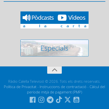
Ràdio Calella Televisió © 2026. Tots els drets reservats.
Política de Privacitat
-
Instruccions de contractació
-
Càlcul del
període mitjà de pagament (PMP)