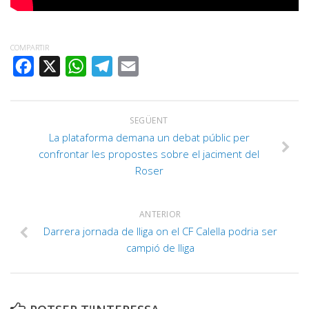
COMPARTIR
FACEBOOK
X
WHATSAPP
TELEGRAM
EMAIL
SEGÜENT
La plataforma demana un debat públic per
confrontar les propostes sobre el jaciment del
Roser
ANTERIOR
Darrera jornada de lliga on el CF Calella podria ser
campió de lliga