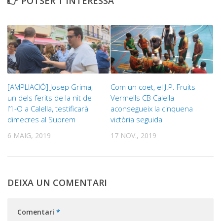
POTSER T'INTERESSA
[AMPLIACIÓ] Josep Grima,
Com un coet, el J.P. Fruits
un dels ferits de la nit de
Vermells CB Calella
l’1-O a Calella, testificarà
aconsegueix la cinquena
dimecres al Suprem
victòria seguida
6 MAIG, 2019
17 NOV., 2019
DEIXA UN COMENTARI
Comentari
*