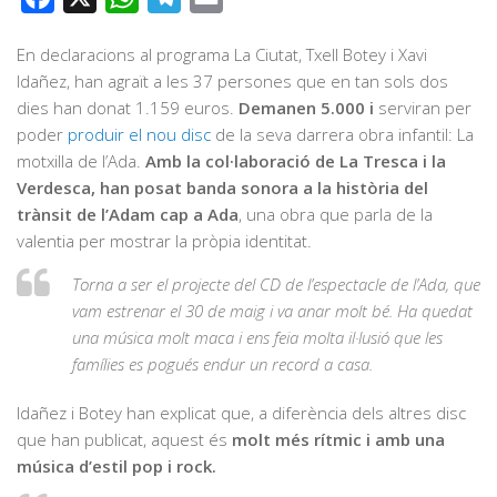
En declaracions al programa La Ciutat, Txell Botey i Xavi
Idañez, han agraït a les 37 persones que en tan sols dos
dies han donat 1.159 euros.
Demanen 5.000 i
serviran per
poder
produir el nou disc
de la seva darrera obra infantil: La
motxilla de l’Ada.
Amb la col·laboració de La Tresca i la
Verdesca, han posat banda sonora a la història del
trànsit de l’Adam cap a Ada
, una obra que parla de la
valentia per mostrar la pròpia identitat.
Torna a ser el projecte del CD de l’espectacle de l’Ada, que
vam estrenar el 30 de maig i va anar molt bé. Ha quedat
una música molt maca i ens feia molta il·lusió que les
famílies es pogués endur un record a casa.
Idañez i Botey han explicat que, a diferència dels altres disc
que han publicat, aquest és
molt més rítmic i amb una
música d’estil pop i rock.