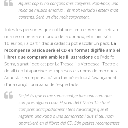
Aquest cop hi ha cançons més canyeres. Pop-Rock, una
mica de música emotiva… és molt variada i estem molt
contents. Serà un disc molt sorprenent.
Totes les persones que col·laborin amb el Verkami rebran
una recompensa en funció de la donació, el mínim són
10 euros, i a partir d’aquí cadascú pot escollir un pack.
La
recompensa bàsica serà el CD en format digifile amb el
llibret que comptarà amb les il·lustracions
de l’Adolfo
Serra, signat i dedicat per La Tresca i la Verdesca i Teatre al
detall i on hi apareixeran impresos els noms de mecenes.
Aquesta recompensa bàsica també inclourà l’avançament
d’una cançó i una xapa de l’espectacle.
De fet és que el micromecenatge funciona com que
compres alguna cosa. El preu del CD són 15 i tu el
compres anticipadament i tens l’avantatge que et
regalem una xapa o una samarreta i que el teu nom
apareixerà en el llibret del CD. Són petites recompenses