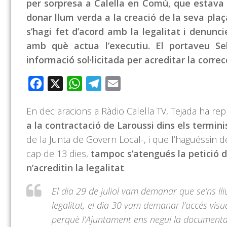
per sorpresa a Calella en Comú, que estava c
donar llum verda a la creació de la seva pla
s’hagi fet d’acord amb la legalitat i denunci
amb què actua l’executiu. El portaveu Se
informació sol·licitada per acreditar la corre
Facebook
X
WhatsApp
Telegram
Email
En declaracions a Ràdio Calella TV, Tejada ha r
a la contractació de Laroussi dins els termini
de la Junta de Govern Local-, i que l’haguéssin 
cap de 13 dies,
tampoc s’atengués la petició 
n’acreditin la legalitat
.
El dia 29 de juliol vam demanar que se’ns lli
legalitat, el dia 30 vam demanar l’accés visu
perquè l’Ajuntament ens negui la documentaci