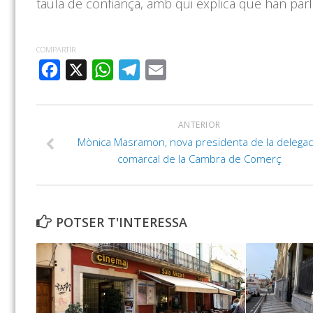
taula de confiança, amb qui explica que han parl
COMPARTIR
FACEBOOK
X
WHATSAPP
TELEGRAM
EMAIL
ANTERIOR
Mònica Masramon, nova presidenta de la delegac
comarcal de la Cambra de Comerç
POTSER T'INTERESSA