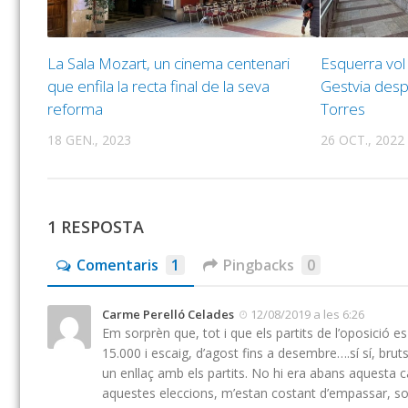
La Sala Mozart, un cinema centenari
Esquerra vo
que enfila la recta final de la seva
Gestvia desp
reforma
Torres
18 GEN., 2023
26 OCT., 2022
1 RESPOSTA
Comentaris
1
Pingbacks
0
Carme Perelló Celades
12/08/2019 a les 6:26
Em sorprèn que, tot i que els partits de l’oposició e
15.000 i escaig, d’agost fins a desembre….sí sí, br
un enllaç amb els partits. No hi era abans aquesta cà
aquestes eleccions, m’estan costant d’empassar, sobr