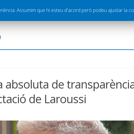
ella
Publicitat
Contacte
periència. Assumim que hi esteu d'acord però podeu ajustar la co
ó
ta absoluta de transparènci
ctació de Laroussi