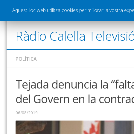
Notícies
Esports
Pòdcasts
Vídeos
Gra
Aquest lloc web utilitza cookies per millorar la vostra ex
Ràdio Calella Televisi
POLÍTICA
Tejada denuncia la “fal
del Govern en la contra
06/08/2019