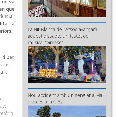
i no va
ten que
rència”
ita la
La Nit Blanca de l’Atsoc avançarà
riors.
aquest dissabte un tastet del
musical “Grease”
ord per
ració
a, al
Nou accident amb un senglar al vial
la
d’accés a la C-32
dies
retària