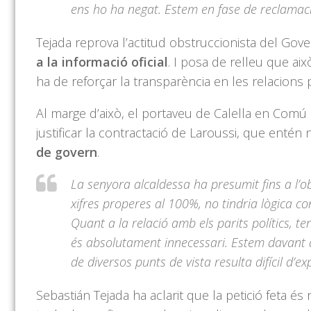
ens ho ha negat. Estem en fase de reclamació
Tejada reprova l’actitud obstruccionista del Gov
a la informació oficial
. I posa de relleu que ai
ha de reforçar la transparència en les relacions p
Al marge d’això, el portaveu de Calella en Comú q
justificar la contractació de Laroussi, que ent
de govern
.
La senyora alcaldessa ha presumit fins a l’o
xifres properes al 100%, no tindria lògica con
Quant a la relació amb els parits polítics, te
és absolutament innecessari. Estem davant 
de diversos punts de vista resulta difícil d’exp
Sebastián Tejada ha aclarit que la petició feta 