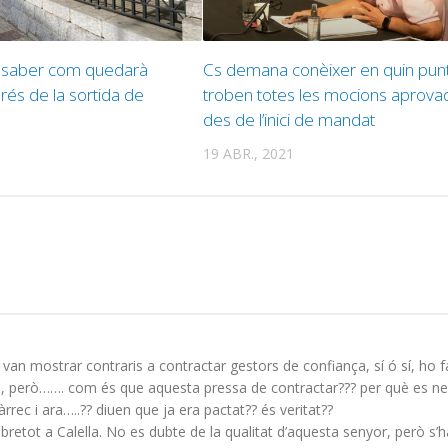
l saber com quedarà
Cs demana conèixer en quin pun
rés de la sortida de
troben totes les mocions aprova
des de l’inici de mandat
19 ABR., 2021
s van mostrar contraris a contractar gestors de confiança, sí ó sí, ho f
uts, però……. com és que aquesta pressa de contractar??? per què es ne
rrec i ara…..?? diuen que ja era pactat?? és veritat??
etot a Calella. No es dubte de la qualitat d’aquesta senyor, però s’h