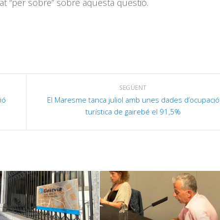
at “per sobre” sobre aquesta qüestió.
SEGÜENT
ió
El Maresme tanca juliol amb unes dades d’ocupació
turística de gairebé el 91,5%