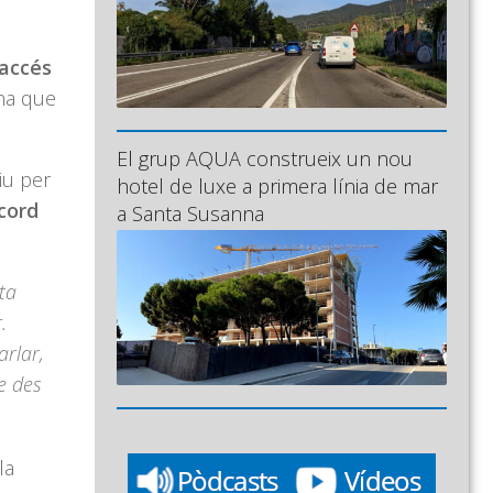
 accés
ona que
El grup AQUA construeix un nou
iu per
hotel de luxe a primera línia de mar
acord
a Santa Susanna
ta
.
arlar,
e des
la