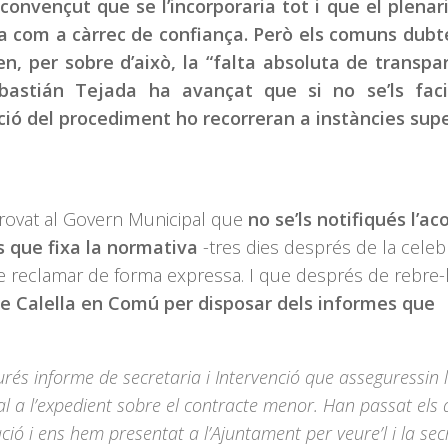
onvençut que se l’incorporaria tot i que el plenar
ça com a càrrec de confiança. Però els comuns dub
en, per sobre d’això, la “falta absoluta de transpa
bastián Tejada ha avançat que si no se’ls facil
cció del procediment ho recorreran a instàncies supe
eprovat al Govern Municipal que
no se’ls notifiqués l’ac
s que fixa la normativa
-tres dies després de la celeb
de reclamar de forma expressa. I que després de rebre-l
de Calella en Comú per disposar dels informes que
urés informe de secretaria i Intervenció que asseguressin 
al a l’expedient sobre el contracte menor. Han passat els 
ó i ens hem presentat a l’Ajuntament per veure’l i la sec