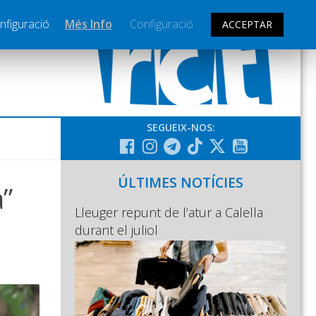
nfiguració.
Més Info
Configuració
ACCEPTAR
SEGUEIX-NOS:
ÚLTIMES NOTÍCIES
a”
Lleuger repunt de l’atur a Calella
durant el juliol