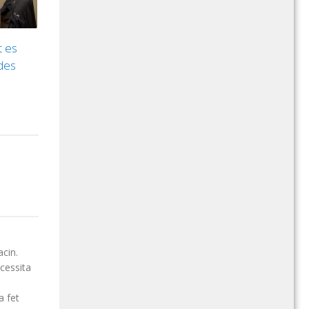
t es
des
acin.
cessita
a fet