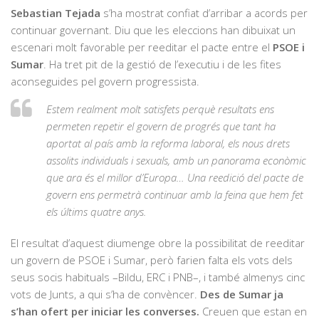
Sebastian Tejada
s’ha mostrat confiat d’arribar a acords per
continuar governant. Diu que les eleccions han dibuixat un
escenari molt favorable per reeditar el pacte entre el
PSOE i
Sumar
. Ha tret pit de la gestió de l’executiu i de les fites
aconseguides pel govern progressista.
Estem realment molt satisfets perquè resultats ens
permeten repetir el govern de progrés que tant ha
aportat al país amb la reforma laboral, els nous drets
assolits individuals i sexuals, amb un panorama econòmic
que ara és el millor d’Europa… Una reedició del pacte de
govern ens permetrà continuar amb la feina que hem fet
els últims quatre anys.
El resultat d’aquest diumenge obre la possibilitat de reeditar
un govern de PSOE i Sumar, però farien falta els vots dels
seus socis habituals –Bildu, ERC i PNB–, i també almenys cinc
vots de Junts, a qui s’ha de convèncer.
Des de Sumar ja
s’han ofert per iniciar les converses.
Creuen que estan en