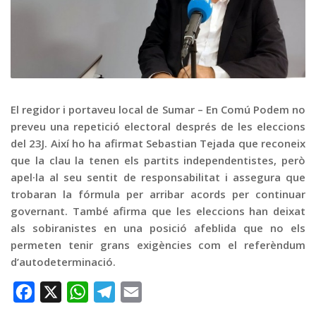
Graella
Publicitat
Contacte
El regidor i portaveu local de Sumar – En Comú Podem no
preveu una repetició electoral després de les eleccions
del 23J. Així ho ha afirmat Sebastian Tejada que reconeix
que la clau la tenen els partits independentistes, però
apel·la al seu sentit de responsabilitat i assegura que
trobaran la fórmula per arribar acords per continuar
governant. També afirma que les eleccions han deixat
als sobiranistes en una posició afeblida que no els
permeten tenir grans exigències com el referèndum
d’autodeterminació.
Facebook
X
WhatsApp
Telegram
Email