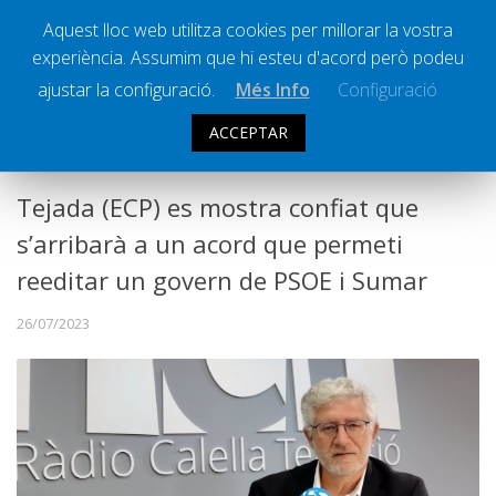
Aquest lloc web utilitza cookies per millorar la vostra
experiència. Assumim que hi esteu d'acord però podeu
Ràdio Calella Televisió
Notícies
ajustar la configuració.
Més Info
Configuració
Comunicació
ACCEPTAR
POLÍTICA
Cultura
Política
Tejada (ECP) es mostra confiat que
Societat
s’arribarà a un acord que permeti
Successos
reeditar un govern de PSOE i Sumar
Esports
26/07/2023
La Banqueta
Transmissions Esportives
Pòdcasts
Vídeos