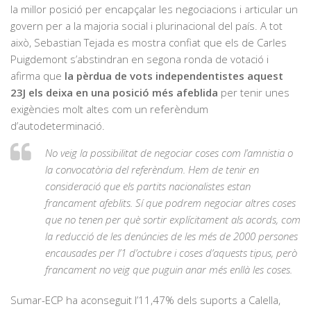
la millor posició per encapçalar les negociacions i articular un
govern per a la majoria social i plurinacional del país. A tot
això, Sebastian Tejada es mostra confiat que els de Carles
Puigdemont s’abstindran en segona ronda de votació i
afirma que
la pèrdua de vots independentistes aquest
23J els deixa en una posició més afeblida
per tenir unes
exigències molt altes com un referèndum
d’autodeterminació.
No veig la possibilitat de negociar coses com l’amnistia o
la convocatòria del referèndum. Hem de tenir en
consideració que els partits nacionalistes estan
francament afeblits. Sí que podrem negociar altres coses
que no tenen per què sortir explícitament als acords, com
la reducció de les denúncies de les més de 2000 persones
encausades per l’1 d’octubre i coses d’aquests tipus, però
francament no veig que puguin anar més enllà les coses.
Sumar-ECP ha aconseguit l’11,47% dels suports a Calella,