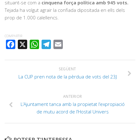
situant-se com a
cinquena força política amb 945 vots.
Tejada ha volgut agrair la confiada dipositada en ells dels
prop de 1.000 calellencs.
COMPARTIR
FACEBOOK
X
WHATSAPP
TELEGRAM
EMAIL
SEGÜENT
La CUP pren nota de la pèrdua de vots del 23J
ANTERIOR
L’Ajuntament tanca amb la propietat l’expropiació
de mutu acord de l’Hostal Univers
POTSER T'INTERESSA