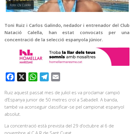
Graella
Foto: CN Calella
Publicitat
Contacte
Toni Ruiz i Carlos Galindo, nedador i entrenador del Club
Natació Calella, han estat convocats per una
concentració de la selecció espanyola júnior.
Facebook
X
WhatsApp
Telegram
Email
Ruiz aquest passat mes de juliol es va proclamar campió
d’Espanya junior de 50 metres crol a Sabadell. A banda,
també va aconseguir classificar-se pel campionat espanyol
absolut.
La concentració està prevista del 29 d’octubre al 6 de
novembre al C.A.R de Sant Cugat.