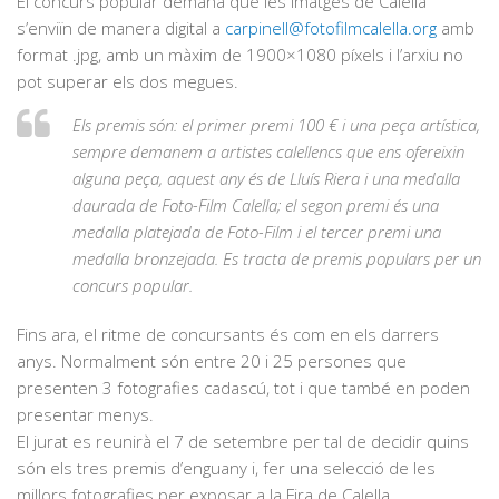
El concurs popular demana que les imatges de Calella
s’enviïn de manera digital a
carpinell@fotofilmcalella.org
amb
format .jpg, amb un màxim de 1900×1080 píxels i l’arxiu no
pot superar els dos megues.
Els premis són: el primer premi 100 € i una peça artística,
sempre demanem a artistes calellencs que ens ofereixin
alguna peça, aquest any és de Lluís Riera i una medalla
daurada de Foto-Film Calella; el segon premi és una
medalla platejada de Foto-Film i el tercer premi una
medalla bronzejada. Es tracta de premis populars per un
concurs popular.
Fins ara, el ritme de concursants és com en els darrers
anys. Normalment són entre 20 i 25 persones que
presenten 3 fotografies cadascú, tot i que també en poden
presentar menys.
El jurat es reunirà el 7 de setembre per tal de decidir quins
són els tres premis d’enguany i, fer una selecció de les
millors fotografies per exposar a la Fira de Calella.