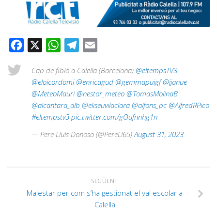
Facebook
X
WhatsApp
Telegram
Email
Cap de fibló a Calella (Barcelona)
@eltempsTV3
@eloicordomi
@enricagud
@gemmapuigf
@jjanue
@MeteoMauri
@nestor_meteo
@TomasMolinaB
@alcantara_alb
@eliseuvilaclara
@alfons_pc
@AlfredRPico
#eltempstv3
pic.twitter.com/gOufnnhg1n
— Pere Lluís Donoso (@PereLl65)
August 31, 2023
SEGÜENT
Malestar per com s’ha gestionat el val escolar a
Calella