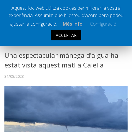
Aquest lloc web utilitza cookies per millorar la vostra
experiència. Assumim que hi esteu d'acord però podeu
Ràdio Calella Televisió
Notícies
ajustar la configuració.
Més Info
Configuració
Comunicació
ACCEPTAR
COMUNICACIÓ
Cultura
Política
Una espectacular mànega d’aigua ha
Societat
estat vista aquest matí a Calella
Successos
31/08/2023
Esports
La Banqueta
Transmissions Esportives
Pòdcasts
Vídeos