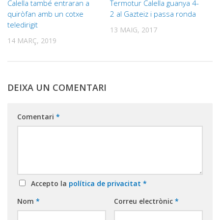
Calella també entraran a
Termotur Calella guanya 4-
quiròfan amb un cotxe
2 al Gazteiz i passa ronda ‬
teledirigit
13 MAIG, 2017
14 MARÇ, 2019
DEIXA UN COMENTARI
Comentari
*
Accepto la
política de privacitat
*
Nom
*
Correu electrònic
*