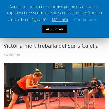
Aquest lloc web utilitza cookies per millorar la vostra
experiència. Assumim que hi esteu d'acord però podeu
Ràdio Calella Televisió
Notícies
ajustar la configuració.
Més Info
Configuració
Comunicació
ACCEPTAR
ESPORTS
Cultura
Política
Victòria molt treballa del Suris Calella
Societat
19/10/2019
Successos
Esports
La Banqueta
Transmissions Esportives
Pòdcasts
Vídeos