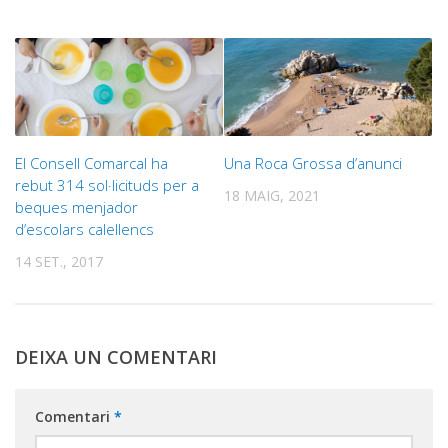
El Consell Comarcal ha
Una Roca Grossa d’anunci
rebut 314 sol·licituds per a
18 MAIG, 2021
beques menjador
d’escolars calellencs
14 SET., 2017
DEIXA UN COMENTARI
Comentari
*