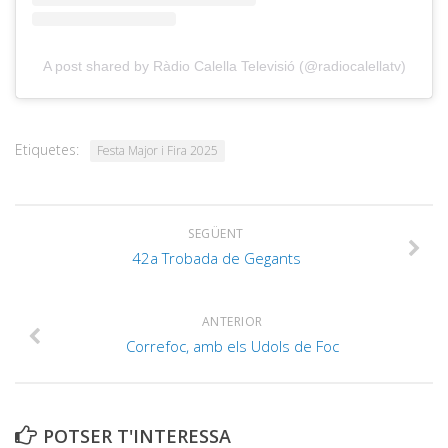
A post shared by Ràdio Calella Televisió (@radiocalellatv)
Etiquetes:
Festa Major i Fira 2025
SEGÜENT
42a Trobada de Gegants
ANTERIOR
Correfoc, amb els Udols de Foc
POTSER T'INTERESSA