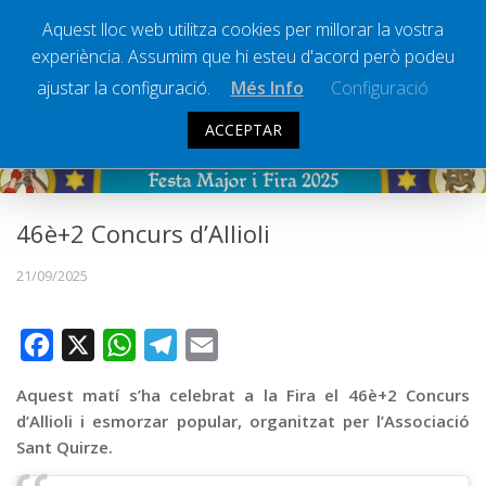
Aquest lloc web utilitza cookies per millorar la vostra
experiència. Assumim que hi esteu d'acord però podeu
Ràdio Calella Televisió
Notícies
ajustar la configuració.
Més Info
Configuració
Comunicació
ACCEPTAR
FIRA I FESTA MAJOR
Cultura
Política
Societat
46è+2 Concurs d’Allioli
Successos
21/09/2025
Esports
La Banqueta
Facebook
X
WhatsApp
Telegram
Email
Transmissions Esportives
Aquest matí s’ha celebrat a la Fira el 46è+2 Concurs
Pòdcasts
d’Allioli i esmorzar popular, organitzat per l’Associació
Sant Quirze.
Vídeos