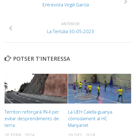
Entrevista Virgili García
ANTERIOR
La Tertúlia 30-05-2023
POTSER T'INTERESSA
Territori reforçarà l’N-II per
La UEH Calella guanya
evitar desprendiments de
còmodament al HC
terra
Manyanet
20 FEBR., 2024
10 DES., 2018