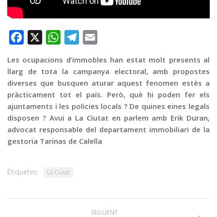
Graella
Publicitat
Contacte
Facebook
X
WhatsApp
Telegram
Email
Les ocupacions d’immobles han estat molt presents al
llarg de tota la campanya electoral, amb propostes
diverses que busquen aturar aquest fenomen estès a
pràcticament tot el país. Però, què hi poden fer els
ajuntaments i les policies locals ? De quines eines legals
disposen ? Avui a La Ciutat en parlem amb Erik Duran,
advocat responsable del departament immobiliari de la
gestoria Tarinas de Calella
Etiquetes:
La Ciutat
SEGÜENT