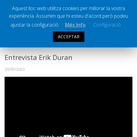
Aquest lloc web utilitza cookies per millorar la vostra
experiència. Assumim que hi esteu d'acord però podeu
Ràdio Calella Televisió
Notícies
ajustar la configuració.
Més Info
Configuració
Comunicació
ACCEPTAR
LA CIUTAT
Cultura
Política
Entrevista Erik Duran
Societat
30/05/2023
Successos
Esports
La Banqueta
Transmissions Esportives
Pòdcasts
Vídeos